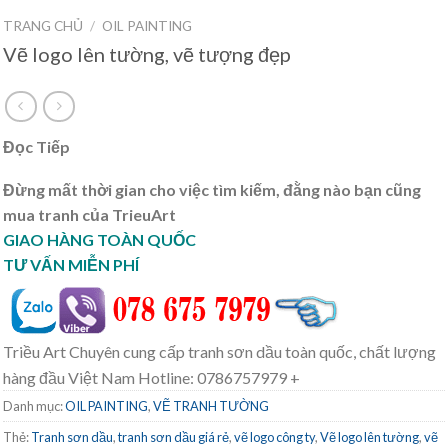
TRANG CHỦ
/
OIL PAINTING
Vẽ logo lên tường, vẽ tượng đẹp
Đọc Tiếp
Đừng mất thời gian cho việc tìm kiếm, đằng nào bạn cũng
mua tranh của TrieuArt
GIAO HÀNG TOÀN QUỐC
TƯ VẤN MIỄN PHÍ
Triều Art Chuyên cung cấp tranh sơn dầu toàn quốc, chất lượng
hàng đầu Việt Nam Hotline: 0786757979 +
Danh mục:
OIL PAINTING
,
VẼ TRANH TƯỜNG
Thẻ:
Tranh sơn dầu
,
tranh sơn dầu giá rẻ
,
vẽ logo công ty
,
Vẽ logo lên tường
,
vẽ