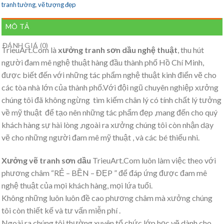
tranh tường
,
vẽ tượng đẹp
MÔ TẢ
ĐÁNH GIÁ (0)
TrieuArt.Com là
xưởng tranh sơn dầu nghệ thuật
, thu hút
người đam mê nghệ thuật hàng đầu thành phố Hồ Chí Minh,
được biết đến với những tác phẩm nghệ thuật kinh điển vẽ cho
các tòa nhà lớn của thành phố.Với đội ngũ chuyên nghiệp xưởng
chúng tôi đã không ngừng tìm kiếm chân lý có tính chất lý tưởng
về mỹ thuật để tạo nên những tác phẩm đẹp ,mang đến cho quý
khách hàng sự hài lòng ,ngoài ra xưởng chúng tôi còn nhận dạy
vẽ cho những người đam mê mỹ thuật , và các bé thiếu nhi.
Xưởng vẽ tranh sơn dầu
TrieuArt.Com luôn làm việc theo với
phương châm “RẺ – BỀN – ĐẸP ” để đáp ứng được đam mê
nghệ thuật của mọi khách hàng, mọi lứa tuổi.
Không những luôn luôn đề cao phương châm mà xưởng chúng
tôi còn thiết kế và tư vấn miễn phí .
Ngoài ra chúng tôi thường xuyên tổ chức lớp học vẽ dành cho