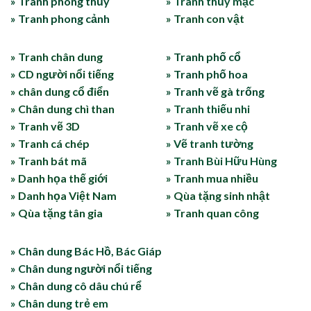
» Tranh phong thủy
» Tranh thủy mặc
» Tranh phong cảnh
» Tranh con vật
» Tranh chân dung
» Tranh phố cổ
» CD người nổi tiếng
» Tranh phố hoa
» chân dung cổ điển
» Tranh vẽ gà trống
» Chân dung chì than
» Tranh thiếu nhi
» Tranh vẽ 3D
» Tranh vẽ xe cộ
» Tranh cá chép
» Vẽ tranh tường
» Tranh bát mã
» Tranh Bùi Hữu Hùng
» Danh họa thế giới
» Tranh mua nhiều
» Danh họa Việt Nam
» Qùa tặng sinh nhật
» Qùa tặng tân gia
» Tranh quan công
» Chân dung Bác Hồ, Bác Giáp
» Chân dung người nổi tiếng
» Chân dung cô dâu chú rể
» Chân dung trẻ em