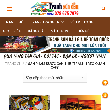
Skip
to
content
TRANG CHỦ
TRANH TRANG TRÍ
VẼ TR TƯỜNG
GIỚI THIỆU
BẢNG GIÁ
MẪU KHUNG
LIÊN HỆ
TRANG CHỦ
/
SẢN PHẨM ĐƯỢC GẮN THẺ “TRANH TREO QUÁN
CAFE”