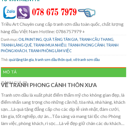
Triều Art Chuyên cung cấp tranh sơn dầu toàn quốc, chất lượng
hàng đầu Việt Nam Hotline: 0786757979 +
Danh mục:
OIL PAINTING
,
QUÀ TẶNG TÂN GIA
,
TRANH CẦU THANG
,
TRANH LÀNG QUÊ
,
TRANH MUA NHIỀU
,
TRANH PHONG CẢNH
,
TRANH
PHÒNG KHÁCH
,
TRANH PHÒNG LÀM VIỆC
Thẻ:
quà tặng tân gia
,
tranh sơn dầu thôn quê
,
vẽ tranh sơn dầu
MÔ TẢ
ĐÁNH GIÁ (0)
VẼ TRANH PHONG CẢNH THÔN XƯA
Tranh sơn dầu là xuất phát điểm thẩm mỹ cho không gian đẹp, là
điểm nhấn sang trọng cho những căn hộ, tòa nhà, nhà hàng, khách
sạn…Là quà tặng đẳng cấp cho các dịp lễ sinh nhật, đám cưới,
tân gia, tốt nghiệp, dự án…Tỏa sáng và mang tài lộc cho Phòng
làm việc, phòng khách, rì sọc…Là vẻ đẹp giữ chân các du khách…