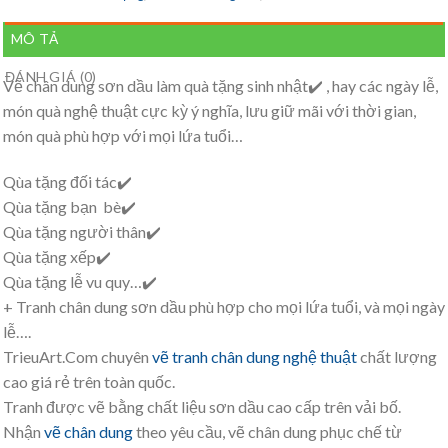
MÔ TẢ
ĐÁNH GIÁ (0)
Vẽ chân dung sơn dầu làm quà tặng sinh nhật✔️ , hay các ngày lễ,
món quà nghệ thuật cực kỳ ý nghĩa, lưu giữ mãi với thời gian,
món quà phù hợp với mọi lứa tuổi…
Qùa tặng đối tác✔️
Qùa tặng bạn bè✔️
Qùa tặng người thân✔️
Qùa tặng xếp✔️
Qùa tặng lễ vu quy…✔️
+ Tranh chân dung sơn dầu phù hợp cho mọi lứa tuổi, và mọi ngày
lễ….
TrieuArt.Com chuyên
vẽ tranh chân dung nghệ thuật
chất lượng
cao giá rẻ trên toàn quốc.
Tranh được vẽ bằng chất liệu sơn dầu cao cấp trên vải bố.
Nhận
vẽ chân dung
theo yêu cầu, vẽ chân dung phục chế từ