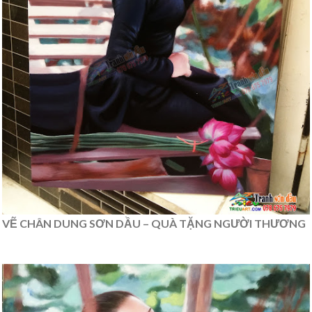
VẼ CHÂN DUNG SƠN DẦU – QUÀ TẶNG NGƯỜI THƯƠNG