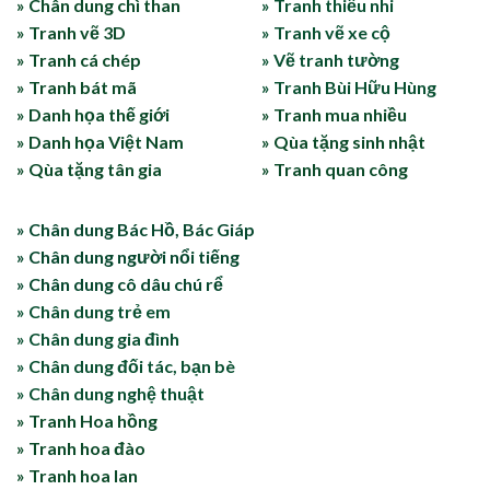
» Chân dung chì than
» Tranh thiếu nhi
» Tranh vẽ 3D
» Tranh vẽ xe cộ
» Tranh cá chép
» Vẽ tranh tường
» Tranh bát mã
» Tranh Bùi Hữu Hùng
» Danh họa thế giới
» Tranh mua nhiều
» Danh họa Việt Nam
» Qùa tặng sinh nhật
» Qùa tặng tân gia
» Tranh quan công
» Chân dung Bác Hồ, Bác Giáp
» Chân dung người nổi tiếng
» Chân dung cô dâu chú rể
» Chân dung trẻ em
» Chân dung gia đình
» Chân dung đối tác, bạn bè
» Chân dung nghệ thuật
» Tranh Hoa hồng
» Tranh hoa đào
» Tranh hoa lan