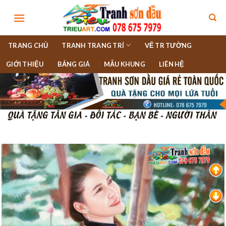
Skip
to
content
TRANG CHỦ
TRANH TRANG TRÍ
VẼ TR TƯỜNG
GIỚI THIỆU
BẢNG GIÁ
MẪU KHUNG
LIÊN HỆ