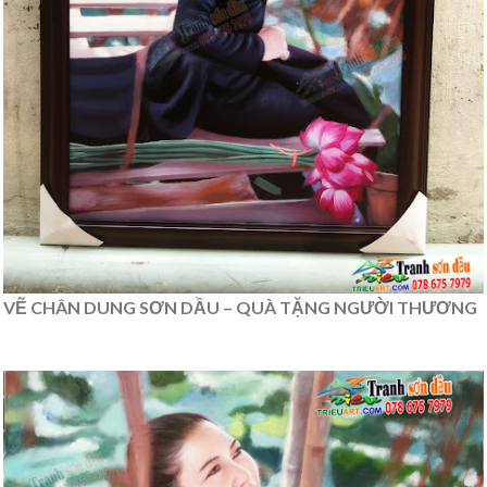
VẼ CHÂN DUNG SƠN DẦU – QUÀ TẶNG NGƯỜI THƯƠNG