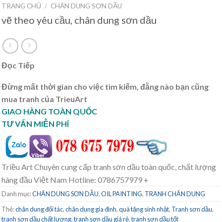
TRANG CHỦ
/
CHÂN DUNG SƠN DẦU
vẽ theo yêu cầu, chân dung sơn dầu
Đọc Tiếp
Đừng mất thời gian cho việc tìm kiếm, đằng nào bạn cũng
mua tranh của TrieuArt
GIAO HÀNG TOÀN QUỐC
TƯ VẤN MIỄN PHÍ
Triều Art Chuyên cung cấp tranh sơn dầu toàn quốc, chất lượng
hàng đầu Việt Nam Hotline: 0786757979 +
Danh mục:
CHÂN DUNG SƠN DẦU
,
OIL PAINTING
,
TRANH CHÂN DUNG
Thẻ:
chân dung đối tác
,
chân dung gia đình
,
quà tặng sinh nhật
,
Tranh sơn dầu
,
tranh sơn dầu chất lượng
,
tranh sơn dầu giá rẻ
,
tranh sơn dầu tốt