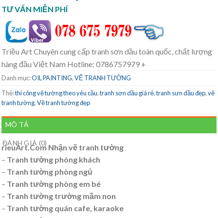
TƯ VẤN MIỄN PHÍ
Triều Art Chuyên cung cấp tranh sơn dầu toàn quốc, chất lượng
hàng đầu Việt Nam Hotline: 0786757979 +
Danh mục:
OIL PAINTING
,
VẼ TRANH TƯỜNG
Thẻ:
thi công vẽ tường theo yêu cầu
,
tranh sơn dầu giá rẻ
,
tranh sưn dầu đẹp
,
vẽ
tranh tường
,
Vẽ tranh tường đẹp
MÔ TẢ
ĐÁNH GIÁ (0)
rieuArt.Com Nhận vẽ tranh tường
–
Tranh tường phòng khách
–
Tranh tường phòng ngủ
–
Tranh tường phòng em bé
–
Tranh tường trường mầm non
–
Tranh tường quán cafe, karaoke