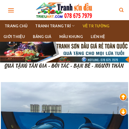
Skip
to
content
TRANG CHỦ
TRANH TRANG TRÍ
VẼ TR TƯỜNG
GIỚI THIỆU
BẢNG GIÁ
MẪU KHUNG
LIÊN HỆ