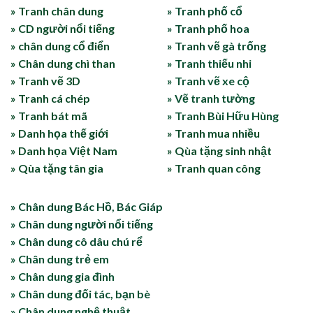
» Tranh chân dung
» Tranh phố cổ
» CD người nổi tiếng
» Tranh phố hoa
» chân dung cổ điển
» Tranh vẽ gà trống
» Chân dung chì than
» Tranh thiếu nhi
» Tranh vẽ 3D
» Tranh vẽ xe cộ
» Tranh cá chép
» Vẽ tranh tường
» Tranh bát mã
» Tranh Bùi Hữu Hùng
» Danh họa thế giới
» Tranh mua nhiều
» Danh họa Việt Nam
» Qùa tặng sinh nhật
» Qùa tặng tân gia
» Tranh quan công
» Chân dung Bác Hồ, Bác Giáp
» Chân dung người nổi tiếng
» Chân dung cô dâu chú rể
» Chân dung trẻ em
» Chân dung gia đình
» Chân dung đối tác, bạn bè
» Chân dung nghệ thuật