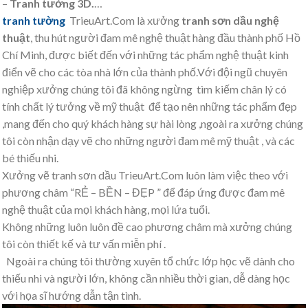
–
Tranh tường 3D.
…
tranh tường
TrieuArt.Com là xưởng
tranh sơn dầu nghệ
thuật
, thu hút người đam mê nghệ thuật hàng đầu thành phố Hồ
Chí Minh, được biết đến với những tác phẩm nghệ thuật kinh
điển vẽ cho các tòa nhà lớn của thành phố.Với đội ngũ chuyên
nghiệp xưởng chúng tôi đã không ngừng tìm kiếm chân lý có
tính chất lý tưởng về mỹ thuật để tạo nên những tác phẩm đẹp
,mang đến cho quý khách hàng sự hài lòng ,ngoài ra xưởng chúng
tôi còn nhận dạy vẽ cho những người đam mê mỹ thuật , và các
bé thiếu nhi.
Xưởng vẽ tranh sơn dầu TrieuArt.Com luôn làm việc theo với
phương châm “RẺ – BỀN – ĐẸP ” để đáp ứng được đam mê
nghệ thuật của mọi khách hàng, mọi lứa tuổi.
Không những luôn luôn đề cao phương châm mà xưởng chúng
tôi còn thiết kế và tư vấn miễn phí .
Ngoài ra chúng tôi thường xuyên tổ chức lớp học vẽ dành cho
thiếu nhi và người lớn, không cần nhiều thời gian, dễ dàng học
với họa sĩ hướng dẫn tận tình.