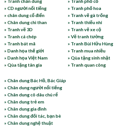
» Tranh chân dung
» Tranh phố cổ
» CD người nổi tiếng
» Tranh phố hoa
» chân dung cổ điển
» Tranh vẽ gà trống
» Chân dung chì than
» Tranh thiếu nhi
» Tranh vẽ 3D
» Tranh vẽ xe cộ
» Tranh cá chép
» Vẽ tranh tường
» Tranh bát mã
» Tranh Bùi Hữu Hùng
» Danh họa thế giới
» Tranh mua nhiều
» Danh họa Việt Nam
» Qùa tặng sinh nhật
» Qùa tặng tân gia
» Tranh quan công
» Chân dung Bác Hồ, Bác Giáp
» Chân dung người nổi tiếng
» Chân dung cô dâu chú rể
» Chân dung trẻ em
» Chân dung gia đình
» Chân dung đối tác, bạn bè
» Chân dung nghệ thuật