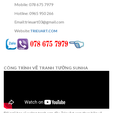
Mobile: 078 675 7979
Hotline: 0965 950 266
Email:trieuart03@gmail.com
Website:
TRIEUART.COM
CÔNG TRÌNH VẼ TRANH TƯỜNG SUNHA
Đội ngũ họa sĩ xưởng tranh sơn dầu TrieuArt.com thực hiện vẽ