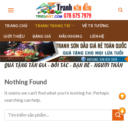
Skip
to
content
TRANG CHỦ
TRANH TRANG TRÍ
VẼ TR TƯỜNG
GIỚI THIỆU
BẢNG GIÁ
MẪU KHUNG
LIÊN HỆ
Nothing Found
It seems we can’t find what you’re looking for. Perhaps
searching can help.