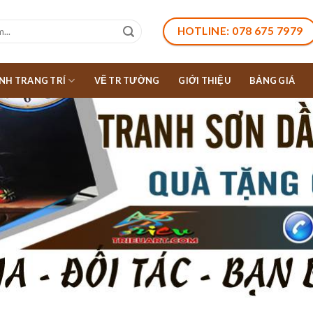
HOTLINE: 078 675 7979
NH TRANG TRÍ
VẼ TR TƯỜNG
GIỚI THIỆU
BẢNG GIÁ