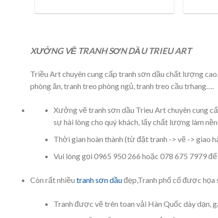
XƯỞNG VẼ TRANH SƠN DẦU TRIEU ART
Triều Art chuyên cung cấp tranh sơn dầu chất lượng cao,
phòng ăn, tranh treo phòng ngủ, tranh treo cầu trhang….
Xưởng vẽ tranh sơn dầu Trieu Art chuyên cung cấp
sự hài lòng cho quý khách, lấy chất lượng làm nề
Thời gian hoàn thành (từ đặt tranh -> vẽ -> giao h
Vui lòng gọi 0965 950 266 hoặc 078 675 7979 để 
Còn rất nhiều
tranh sơn dầu
đẹp,Tranh phố cổ được họa sĩ
Tranh được vẽ trên toan vải Hàn Quốc dày dạn, ga