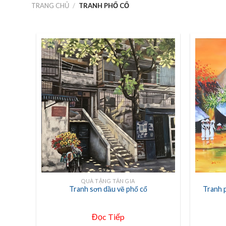
TRANG CHỦ
/
TRANH PHỐ CỔ
+
+
QUÀ TẶNG TÂN GIA
Tranh sơn dầu vẽ phố cổ
Tranh 
Đọc Tiếp