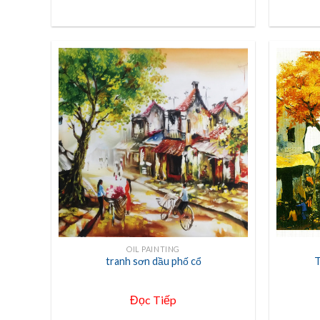
+
+
OIL PAINTING
tranh sơn dầu phố cổ
T
Đọc Tiếp