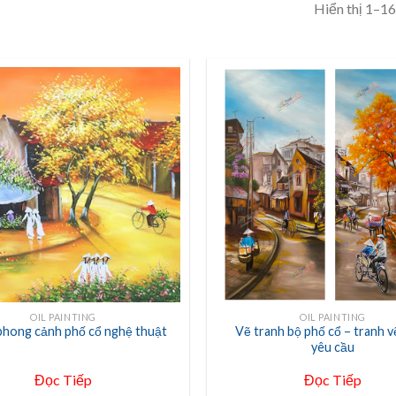
Hiển thị 1–16
+
OIL PAINTING
OIL PAINTING
phong cảnh phố cổ nghệ thuật
Vẽ tranh bộ phố cổ – tranh v
yêu cầu
Đọc Tiếp
Đọc Tiếp