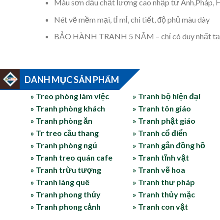
Màu sơn dầu chất lượng cao nhập từ Anh,Pháp, Hà
Nét vẽ mềm mại, tỉ mỉ, chi tiết, độ phủ màu dày
BẢO HÀNH TRANH 5 NĂM – chỉ có duy nhất tại X
DANH MỤC SẢN PHẨM
» Treo phòng làm việc
» Tranh bộ hiện đại
» Tranh phòng khách
» Tranh tôn giáo
» Tranh phòng ăn
» Tranh phật giáo
» Tr treo cầu thang
» Tranh cổ điển
» Tranh phòng ngủ
» Tranh gắn đồng hồ
» Tranh treo quán cafe
» Tranh tĩnh vật
» Tranh trừu tượng
» Tranh vẽ hoa
» Tranh làng quê
» Tranh thư pháp
» Tranh phong thủy
» Tranh thủy mặc
» Tranh phong cảnh
» Tranh con vật