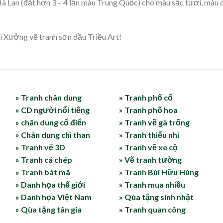
 Lan (đắt hơn 3 – 4 lần màu Trung Quốc) cho màu sắc tươi, màu c
ưởng vẽ tranh sơn dầu Triều Art!
» Tranh chân dung
» Tranh phố cổ
» CD người nổi tiếng
» Tranh phố hoa
» chân dung cổ điển
» Tranh vẽ gà trống
» Chân dung chì than
» Tranh thiếu nhi
» Tranh vẽ 3D
» Tranh vẽ xe cộ
» Tranh cá chép
» Vẽ tranh tường
» Tranh bát mã
» Tranh Bùi Hữu Hùng
» Danh họa thế giới
» Tranh mua nhiều
» Danh họa Việt Nam
» Qùa tặng sinh nhật
» Qùa tặng tân gia
» Tranh quan công