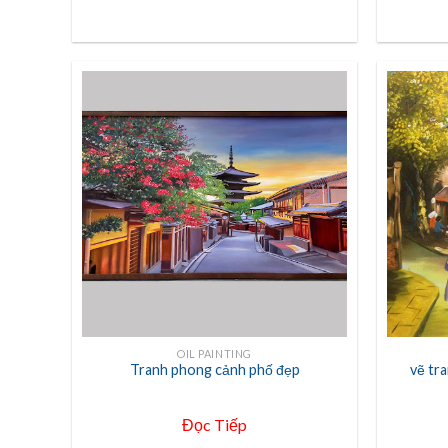
+
+
OIL PAINTING
Tranh phong cảnh phố đẹp
vẽ tr
Đọc Tiếp