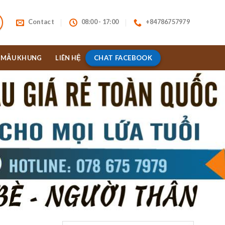
Contact
08:00 - 17:00
+84786757979
CHAT FACEBOOK
MẪU KHUNG
LIÊN HỆ