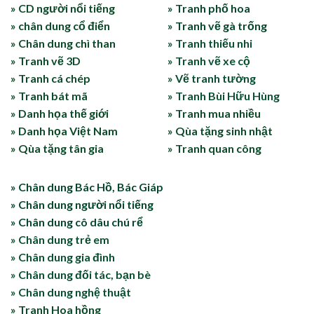
» CD người nổi tiếng
» Tranh phố hoa
» chân dung cổ điển
» Tranh vẽ gà trống
» Chân dung chì than
» Tranh thiếu nhi
» Tranh vẽ 3D
» Tranh vẽ xe cộ
» Tranh cá chép
» Vẽ tranh tường
» Tranh bát mã
» Tranh Bùi Hữu Hùng
» Danh họa thế giới
» Tranh mua nhiều
» Danh họa Việt Nam
» Qùa tặng sinh nhật
» Qùa tặng tân gia
» Tranh quan công
» Chân dung Bác Hồ, Bác Giáp
» Chân dung người nổi tiếng
» Chân dung cô dâu chú rể
» Chân dung trẻ em
» Chân dung gia đình
» Chân dung đối tác, bạn bè
» Chân dung nghệ thuật
» Tranh Hoa hồng