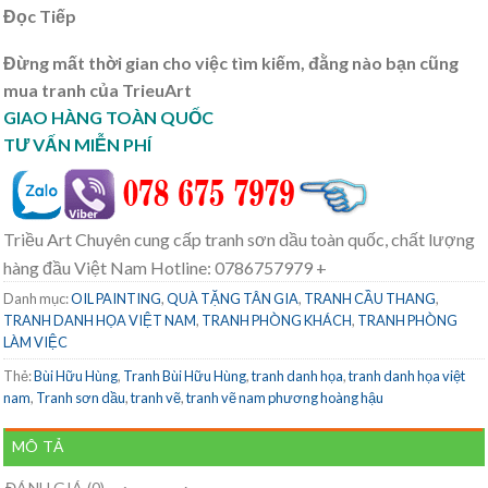
Đọc Tiếp
Đừng mất thời gian cho việc tìm kiếm, đằng nào bạn cũng
mua tranh của TrieuArt
GIAO HÀNG TOÀN QUỐC
TƯ VẤN MIỄN PHÍ
Triều Art Chuyên cung cấp tranh sơn dầu toàn quốc, chất lượng
hàng đầu Việt Nam Hotline: 0786757979 +
Danh mục:
OIL PAINTING
,
QUÀ TẶNG TÂN GIA
,
TRANH CẦU THANG
,
TRANH DANH HỌA VIỆT NAM
,
TRANH PHÒNG KHÁCH
,
TRANH PHÒNG
LÀM VIỆC
Thẻ:
Bùi Hữu Hùng
,
Tranh Bùi Hữu Hùng
,
tranh danh họa
,
tranh danh họa việt
nam
,
Tranh sơn dầu
,
tranh vẽ
,
tranh vẽ nam phương hoàng hậu
MÔ TẢ
ĐÁNH GIÁ (0)