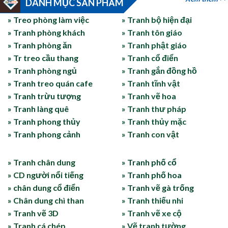
DANH MỤC SẢN PHẨM
» Treo phòng làm việc
» Tranh bộ hiện đại
» Tranh phòng khách
» Tranh tôn giáo
» Tranh phòng ăn
» Tranh phật giáo
» Tr treo cầu thang
» Tranh cổ điển
» Tranh phòng ngủ
» Tranh gắn đồng hồ
» Tranh treo quán cafe
» Tranh tĩnh vật
» Tranh trừu tượng
» Tranh vẽ hoa
» Tranh làng quê
» Tranh thư pháp
» Tranh phong thủy
» Tranh thủy mặc
» Tranh phong cảnh
» Tranh con vật
» Tranh chân dung
» Tranh phố cổ
» CD người nổi tiếng
» Tranh phố hoa
» chân dung cổ điển
» Tranh vẽ gà trống
» Chân dung chì than
» Tranh thiếu nhi
» Tranh vẽ 3D
» Tranh vẽ xe cộ
» Tranh cá chép
» Vẽ tranh tường