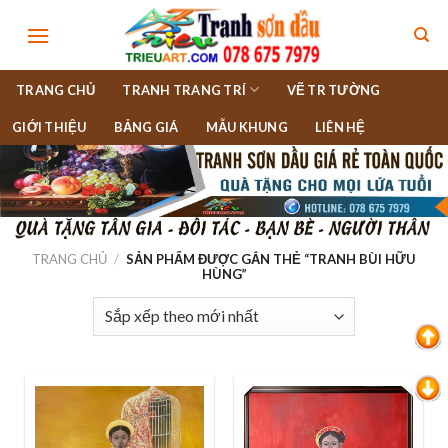
Skip
to
content
TRANG CHỦ
TRANH TRANG TRÍ
VẼ TR TƯỜNG
GIỚI THIỆU
BẢNG GIÁ
MẪU KHUNG
LIÊN HỆ
TRANG CHỦ
/
SẢN PHẨM ĐƯỢC GẮN THẺ “TRANH BÙI HỮU
HÙNG”