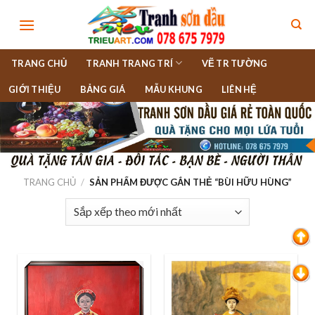
Skip
to
content
TRANG CHỦ
TRANH TRANG TRÍ
VẼ TR TƯỜNG
GIỚI THIỆU
BẢNG GIÁ
MẪU KHUNG
LIÊN HỆ
TRANG CHỦ
/
SẢN PHẨM ĐƯỢC GẮN THẺ “BÙI HỮU HÙNG”