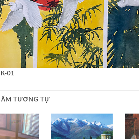
NK-01
HẨM TƯƠNG TỰ