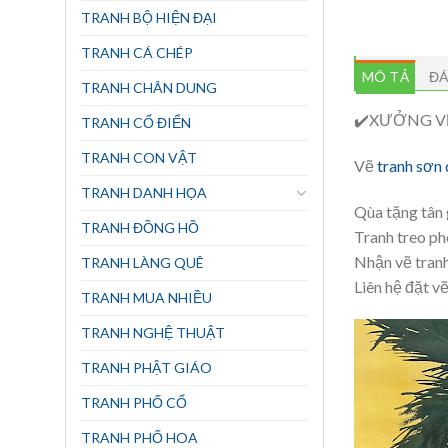
TRANH BỘ HIỆN ĐẠI
TRANH CÁ CHÉP
MÔ TẢ
ĐÁ
TRANH CHÂN DUNG
✔️XƯỞNG V
TRANH CỔ ĐIỂN
TRANH CON VẬT
Vẽ
tranh sơn
TRANH DANH HỌA
Qùa tặng tân 
TRANH ĐỒNG HỒ
Tranh treo ph
Nhận vẽ tranh
TRANH LÀNG QUÊ
Liên hệ đặt v
TRANH MUA NHIỀU
TRANH NGHỆ THUẬT
TRANH PHẬT GIÁO
TRANH PHỐ CỔ
TRANH PHỐ HOA