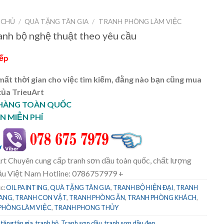
 CHỦ
/
QUÀ TẶNG TÂN GIA
/
TRANH PHÒNG LÀM VIỆC
anh bộ nghệ thuật theo yêu cầu
iếp
ất thời gian cho việc tìm kiếm, đằng nào bạn cũng mua
của TrieuArt
 HÀNG TOÀN QUỐC
N MIỄN PHÍ
rt Chuyên cung cấp tranh sơn dầu toàn quốc, chất lượng
ầu Việt Nam Hotline: 0786757979 +
c:
OIL PAINTING
,
QUÀ TẶNG TÂN GIA
,
TRANH BỘ HIỆN ĐẠI
,
TRANH
HANG
,
TRANH CON VẬT
,
TRANH PHÒNG ĂN
,
TRANH PHÒNG KHÁCH
,
PHÒNG LÀM VIỆC
,
TRANH PHONG THỦY
 tặng tân gia
,
tranh bộ
,
Tranh sơn dầu
,
tranh sơn dầu đẹp