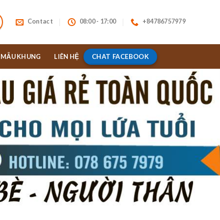
Contact
08:00 - 17:00
+84786757979
CHAT FACEBOOK
MẪU KHUNG
LIÊN HỆ