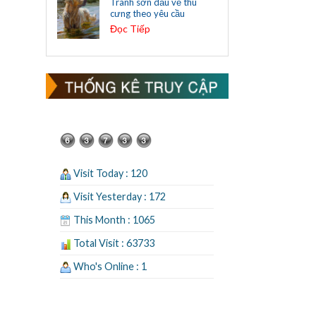
Tranh sơn dầu vẽ thú
cưng theo yêu cầu
Đọc Tiếp
Visit Today : 120
Visit Yesterday : 172
This Month : 1065
Total Visit : 63733
Who's Online : 1