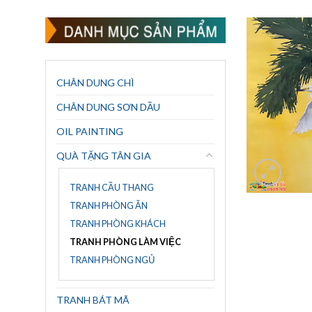
CHÂN DUNG CHÌ
CHÂN DUNG SƠN DẦU
OIL PAINTING
QUÀ TẶNG TÂN GIA
TRANH CẦU THANG
TRANH PHÒNG ĂN
TRANH PHÒNG KHÁCH
TRANH PHÒNG LÀM VIỆC
TRANH PHÒNG NGỦ
TRANH BÁT MÃ