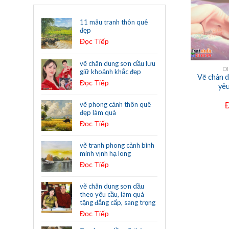
11 mâu tranh thôn quê
đẹp
Đọc Tiếp
+
+
vẽ chân dung sơn dầu lưu
INTING
CHÂN DUNG SƠN DẦU
O
giữ khoảnh khắc đẹp
 gắn đồng hồ
Bác Hồ, Tranh vẽ bằng sơn
Vẽ chân 
Đọc Tiếp
-06
dầu trên toan
yê
Tiếp
Đọc Tiếp
vẽ phong cảnh thôn quê
đẹp làm quà
Đọc Tiếp
vẽ tranh phong cảnh bình
minh vịnh hạ long
Đọc Tiếp
vẽ chân dung sơn dầu
theo yêu cầu, làm quà
tặng đẳng cấp, sang trọng
Đọc Tiếp