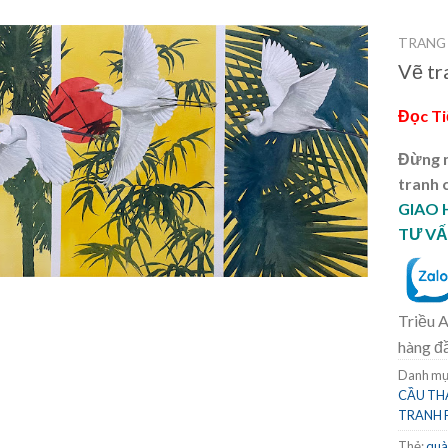
TRANG
Vẽ tr
Đọc T
Đừng m
tranh 
GIAO
TƯ VẤ
Triều A
hàng đ
Danh mụ
CẦU T
TRANH 
Thẻ:
quà