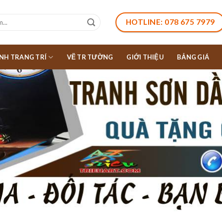
HOTLINE: 078 675 7979
NH TRANG TRÍ
VẼ TR TƯỜNG
GIỚI THIỆU
BẢNG GIÁ