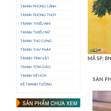
TRANH PHONG CẢNH
TRANH PHONG THỦY
TRANH THIẾU NHI
TRANH THIẾU NỮ
TRANH THÚ CƯNG
TRANH THƯ PHÁP
MÃ SP: B
TRANH TĨNH VẬT
TRANH TÔN GIÁO
TRANH VẼ HOA
SẢN P
VẼ TRANH TƯỜNG