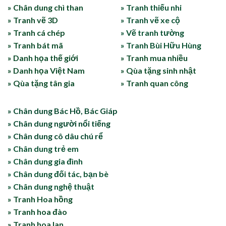
» Chân dung chì than
» Tranh thiếu nhi
» Tranh vẽ 3D
» Tranh vẽ xe cộ
» Tranh cá chép
» Vẽ tranh tường
» Tranh bát mã
» Tranh Bùi Hữu Hùng
» Danh họa thế giới
» Tranh mua nhiều
» Danh họa Việt Nam
» Qùa tặng sinh nhật
» Qùa tặng tân gia
» Tranh quan công
» Chân dung Bác Hồ, Bác Giáp
» Chân dung người nổi tiếng
» Chân dung cô dâu chú rể
» Chân dung trẻ em
» Chân dung gia đình
» Chân dung đối tác, bạn bè
» Chân dung nghệ thuật
» Tranh Hoa hồng
» Tranh hoa đào
» Tranh hoa lan