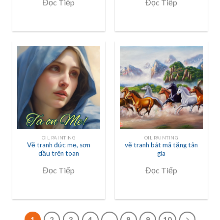
Đọc Tiếp
Đọc Tiếp
OIL PAINTING
OIL PAINTING
Vẽ tranh đức mẹ, sơn
vẽ tranh bát mã tặng tân
dầu trên toan
gia
Đọc Tiếp
Đọc Tiếp
1
2
3
4
…
8
9
10