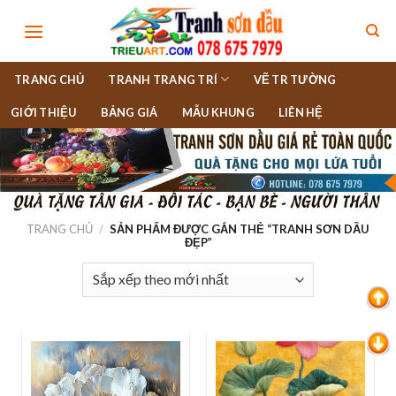
Skip
to
content
TRANG CHỦ
TRANH TRANG TRÍ
VẼ TR TƯỜNG
GIỚI THIỆU
BẢNG GIÁ
MẪU KHUNG
LIÊN HỆ
TRANG CHỦ
/
SẢN PHẨM ĐƯỢC GẮN THẺ “TRANH SƠN DẦU
ĐẸP”