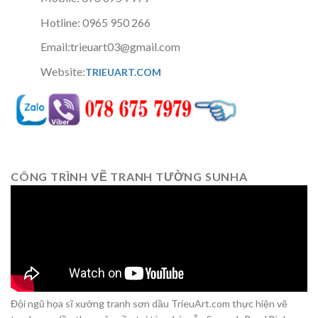
Hotline: 0965 950 266
Email:trieuart03@gmail.com
Website:
TRIEUART.COM
CÔNG TRÌNH VẼ TRANH TƯỜNG SUNHA
Đội ngũ họa sĩ xưởng tranh sơn dầu TrieuArt.com thực hiện vẽ