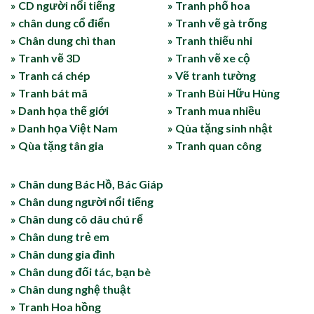
» CD người nổi tiếng
» Tranh phố hoa
» chân dung cổ điển
» Tranh vẽ gà trống
» Chân dung chì than
» Tranh thiếu nhi
» Tranh vẽ 3D
» Tranh vẽ xe cộ
» Tranh cá chép
» Vẽ tranh tường
» Tranh bát mã
» Tranh Bùi Hữu Hùng
» Danh họa thế giới
» Tranh mua nhiều
» Danh họa Việt Nam
» Qùa tặng sinh nhật
» Qùa tặng tân gia
» Tranh quan công
» Chân dung Bác Hồ, Bác Giáp
» Chân dung người nổi tiếng
» Chân dung cô dâu chú rể
» Chân dung trẻ em
» Chân dung gia đình
» Chân dung đối tác, bạn bè
» Chân dung nghệ thuật
» Tranh Hoa hồng