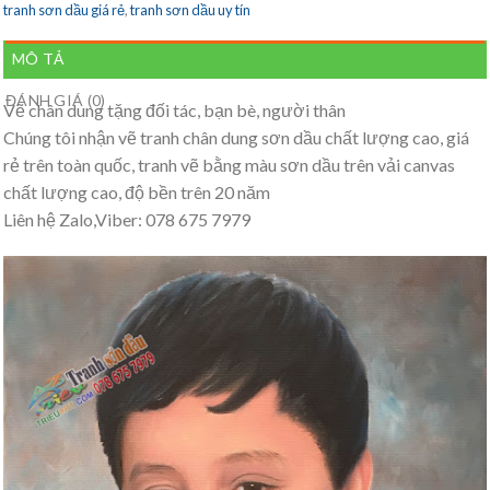
tranh sơn dầu giá rẻ
,
tranh sơn dầu uy tín
MÔ TẢ
ĐÁNH GIÁ (0)
Vẽ chân dung tặng đối tác, bạn bè, người thân
Chúng tôi nhận vẽ tranh chân dung sơn dầu chất lượng cao, giá
rẻ trên toàn quốc, tranh vẽ bằng màu sơn dầu trên vải canvas
chất lượng cao, độ bền trên 20 năm
Liên hệ Zalo,Viber: 078 675 7979