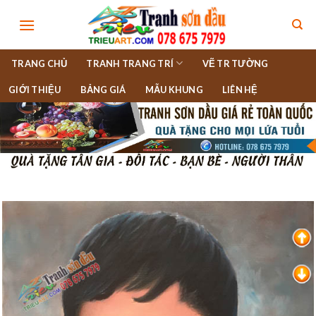
Skip
to
content
TRANG CHỦ
TRANH TRANG TRÍ
VẼ TR TƯỜNG
GIỚI THIỆU
BẢNG GIÁ
MẪU KHUNG
LIÊN HỆ