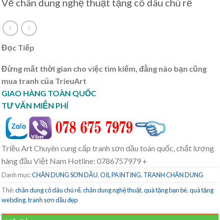
Vẽ chân dung nghệ thuật tặng cô dâu chú rể
Đọc Tiếp
Đừng mất thời gian cho việc tìm kiếm, đằng nào bạn cũng
mua tranh của TrieuArt
GIAO HÀNG TOÀN QUỐC
TƯ VẤN MIỄN PHÍ
Triều Art Chuyên cung cấp tranh sơn dầu toàn quốc, chất lượng
hàng đầu Việt Nam Hotline: 0786757979 +
Danh mục:
CHÂN DUNG SƠN DẦU
,
OIL PAINTING
,
TRANH CHÂN DUNG
Thẻ:
chân dung cô dâu chú rể
,
chân dung nghệ thuật
,
quà tặng bạn bè
,
quà tặng
webding
,
tranh sơn dầu đẹp