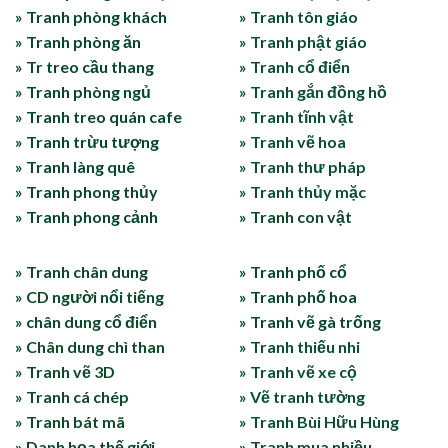
» Tranh phòng khách
» Tranh tôn giáo
» Tranh phòng ăn
» Tranh phật giáo
» Tr treo cầu thang
» Tranh cổ điển
» Tranh phòng ngủ
» Tranh gắn đồng hồ
» Tranh treo quán cafe
» Tranh tĩnh vật
» Tranh trừu tượng
» Tranh vẽ hoa
» Tranh làng quê
» Tranh thư pháp
» Tranh phong thủy
» Tranh thủy mặc
» Tranh phong cảnh
» Tranh con vật
» Tranh chân dung
» Tranh phố cổ
» CD người nổi tiếng
» Tranh phố hoa
» chân dung cổ điển
» Tranh vẽ gà trống
» Chân dung chì than
» Tranh thiếu nhi
» Tranh vẽ 3D
» Tranh vẽ xe cộ
» Tranh cá chép
» Vẽ tranh tường
» Tranh bát mã
» Tranh Bùi Hữu Hùng
» Danh họa thế giới
» Tranh mua nhiều