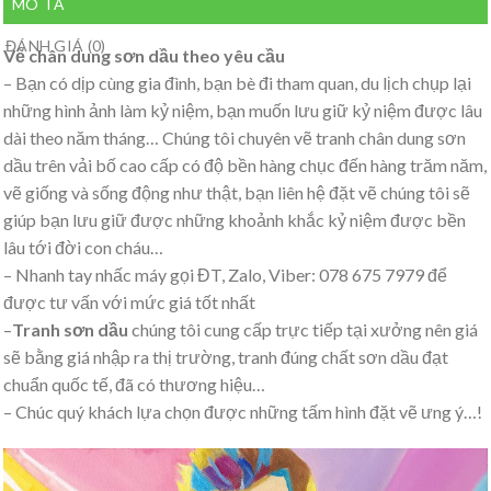
MÔ TẢ
ĐÁNH GIÁ (0)
Vẽ chân dung sơn dầu theo yêu cầu
– Bạn có dịp cùng gia đình, bạn bè đi tham quan, du lịch chụp lại
những hình ảnh làm kỷ niệm, bạn muốn lưu giữ kỷ niệm được lâu
dài theo năm tháng… Chúng tôi chuyên vẽ tranh chân dung sơn
dầu trên vải bố cao cấp có độ bền hàng chục đến hàng trăm năm,
vẽ giống và sống động như thật, bạn liên hệ đặt vẽ chúng tôi sẽ
giúp bạn lưu giữ được những khoảnh khắc kỷ niệm được bền
lâu tới đời con cháu…
– Nhanh tay nhấc máy gọi ĐT, Zalo, Viber: 078 675 7979 để
được tư vấn với mức giá tốt nhất
–
Tranh sơn dầu
chúng tôi cung cấp trực tiếp tại xưởng nên giá
sẽ bằng giá nhập ra thị trường, tranh đúng chất sơn dầu đạt
chuẩn quốc tế, đã có thương hiệu…
– Chúc quý khách lựa chọn được những tấm hình đặt vẽ ưng ý…!