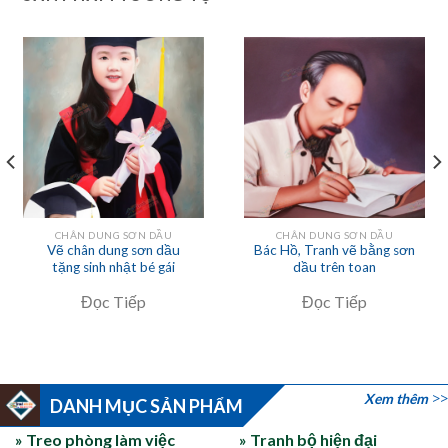
CHÂN DUNG SƠN DẦU
CHÂN DUNG SƠN DẦU
Vẽ chân dung sơn dầu
Bác Hồ, Tranh vẽ bằng sơn
tặng sinh nhật bé gái
dầu trên toan
Đọc Tiếp
Đọc Tiếp
Xem thêm
DANH MỤC SẢN PHẨM
» Treo phòng làm việc
» Tranh bộ hiện đại