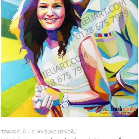
TRANG CHỦ
/
CHÂN DUNG SƠN DẦU