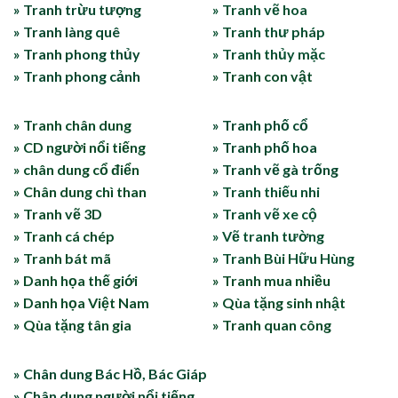
» Tranh trừu tượng
» Tranh vẽ hoa
» Tranh làng quê
» Tranh thư pháp
» Tranh phong thủy
» Tranh thủy mặc
» Tranh phong cảnh
» Tranh con vật
» Tranh chân dung
» Tranh phố cổ
» CD người nổi tiếng
» Tranh phố hoa
» chân dung cổ điển
» Tranh vẽ gà trống
» Chân dung chì than
» Tranh thiếu nhi
» Tranh vẽ 3D
» Tranh vẽ xe cộ
» Tranh cá chép
» Vẽ tranh tường
» Tranh bát mã
» Tranh Bùi Hữu Hùng
» Danh họa thế giới
» Tranh mua nhiều
» Danh họa Việt Nam
» Qùa tặng sinh nhật
» Qùa tặng tân gia
» Tranh quan công
» Chân dung Bác Hồ, Bác Giáp
» Chân dung người nổi tiếng