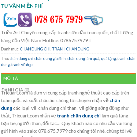
TƯ VẤN MIỄN PHÍ
Triều Art Chuyên cung cấp tranh sơn dầu toàn quốc, chất lượng
hàng đầu Việt Nam Hotline: 0786757979 +
Danh mục:
CHÂN DUNG CHÌ
,
TRANH CHÂN DUNG
Thẻ:
chân dung chì
,
chân dung gia đình
,
chân dung làm quà
,
quà tặng
,
tranh chân
dung
,
tranh vẽ đẹp
MÔ TẢ
ĐÁNH GIÁ (0)
Trieuart.com là đơn vị cung cấp tranh nghệ thuật cao cấp trên
toàn quốc và xuất châu âu, chúng tôi chuyên nhận
vẽ
chân
dung
các loại, vẽ chân dung chì than, vẽ giống sống động như
thật, Trieuart.com nhận vẽ
tranh chân dung chì
làm quà tặng
bạn bè, người thân, đối tác… Qúy khách nào có nhu cầu vui lòng
gửi hình vào zalo: 078.675.7979 cho chúng tôi nhé. chúng tôi vẽ