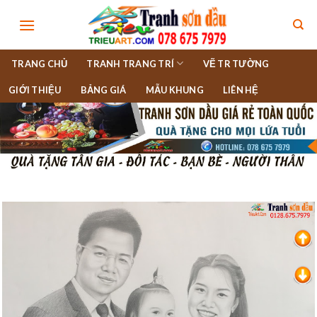
Skip
to
content
TRANG CHỦ
TRANH TRANG TRÍ
VẼ TR TƯỜNG
GIỚI THIỆU
BẢNG GIÁ
MẪU KHUNG
LIÊN HỆ