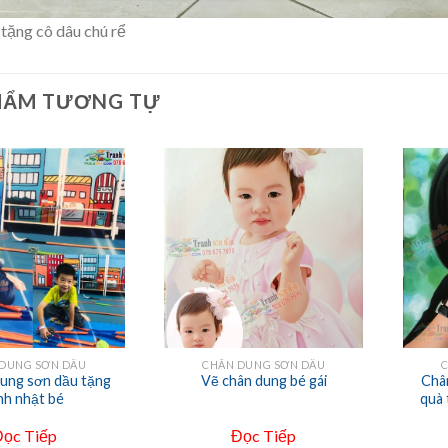
tặng cô dâu chú rể
HẨM TƯƠNG TỰ
+
+
DUNG SƠN DẦU
CHÂN DUNG SƠN DẦU
dung sơn dầu tặng
Vẽ chân dung bé gái
Châ
nh nhật bé
quà 
Đọc Tiếp
Đọc Tiếp