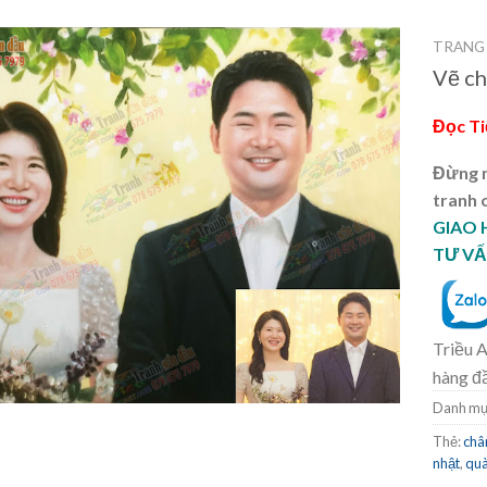
TRANG
Vẽ ch
Đọc T
Đừng m
tranh 
GIAO
TƯ VẤ
Triều A
hàng đ
Danh mụ
Thẻ:
châ
nhật
,
quà