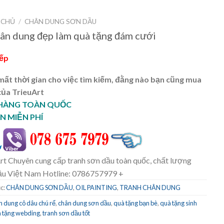
 CHỦ
/
CHÂN DUNG SƠN DẦU
ân dung đẹp làm quà tặng đám cưới
iếp
ất thời gian cho việc tìm kiếm, đằng nào bạn cũng mua
của TrieuArt
 HÀNG TOÀN QUỐC
N MIỄN PHÍ
rt Chuyên cung cấp tranh sơn dầu toàn quốc, chất lượng
ầu Việt Nam Hotline: 0786757979 +
c:
CHÂN DUNG SƠN DẦU
,
OIL PAINTING
,
TRANH CHÂN DUNG
n dung cô dâu chú rể
,
chân dung sơn dầu
,
quà tặng bạn bè
,
quà tặng sinh
 tặng webding
,
tranh sơn dầu tốt