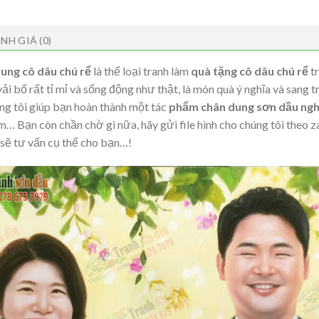
NH GIÁ (0)
ung cô dâu chú rể
là thể loại tranh làm
quà tặng cô dâu chú rể
tr
ải bố rất tỉ mỉ và sống động như thật, là món quà ý nghĩa và sang t
úng tôi giúp bạn hoàn thành một tác
phẩm chân dung sơn dầu ngh
… Bạn còn chần chờ gì nữa, hãy gửi file hình cho chúng tôi theo za
 sẽ tư vấn cụ thể cho bạn…!