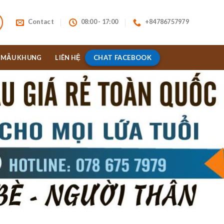
Contact
08:00 - 17:00
+84786757979
CHAT FACEBOOK
MẪU KHUNG
LIÊN HỆ