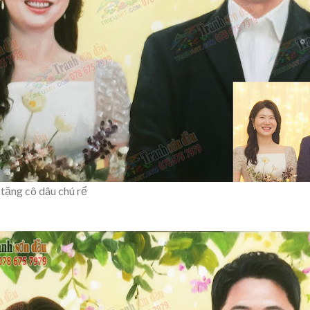
tặng cô dâu chú rể