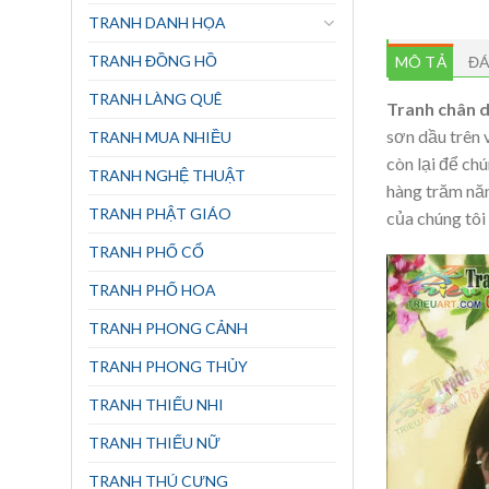
TRANH DANH HỌA
TRANH ĐỒNG HỒ
MÔ TẢ
ĐÁ
TRANH LÀNG QUÊ
Tranh chân d
sơn dầu trên v
TRANH MUA NHIỀU
còn lại để ch
TRANH NGHỆ THUẬT
hàng trăm năm
TRANH PHẬT GIÁO
của chúng tôi
TRANH PHỐ CỔ
TRANH PHỐ HOA
TRANH PHONG CẢNH
TRANH PHONG THỦY
TRANH THIẾU NHI
TRANH THIẾU NỮ
TRANH THÚ CƯNG