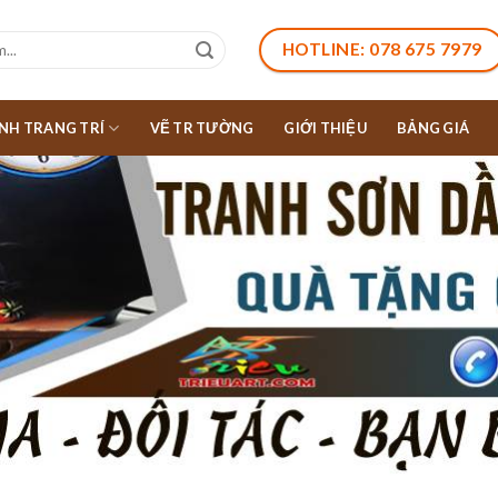
HOTLINE: 078 675 7979
NH TRANG TRÍ
VẼ TR TƯỜNG
GIỚI THIỆU
BẢNG GIÁ