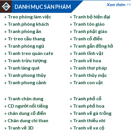
Xem thêm
DANH MỤC SẢN PHẨM
» Treo phòng làm việc
» Tranh bộ hiện đại
» Tranh phòng khách
» Tranh tôn giáo
» Tranh phòng ăn
» Tranh phật giáo
» Tr treo cầu thang
» Tranh cổ điển
» Tranh phòng ngủ
» Tranh gắn đồng hồ
» Tranh treo quán cafe
» Tranh tĩnh vật
» Tranh trừu tượng
» Tranh vẽ hoa
» Tranh làng quê
» Tranh thư pháp
» Tranh phong thủy
» Tranh thủy mặc
» Tranh phong cảnh
» Tranh con vật
» Tranh chân dung
» Tranh phố cổ
» CD người nổi tiếng
» Tranh phố hoa
» chân dung cổ điển
» Tranh vẽ gà trống
» Chân dung chì than
» Tranh thiếu nhi
» Tranh vẽ 3D
» Tranh vẽ xe cộ