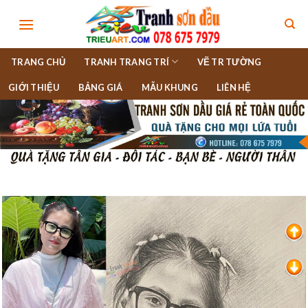
Skip
to
content
TRANG CHỦ
TRANH TRANG TRÍ
VẼ TR TƯỜNG
GIỚI THIỆU
BẢNG GIÁ
MẪU KHUNG
LIÊN HỆ