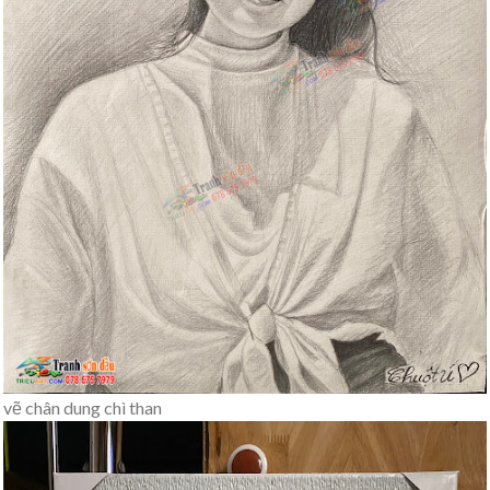
vẽ chân dung chì than