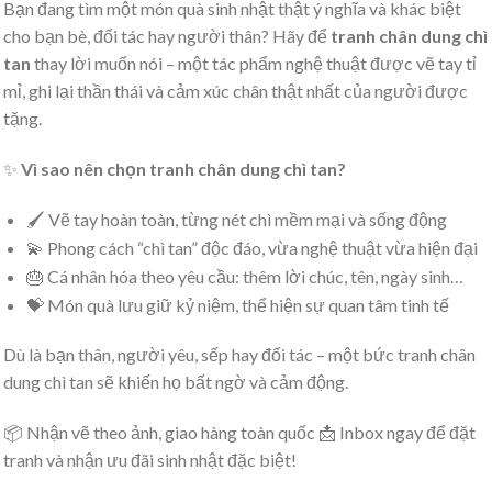
Bạn đang tìm một món quà sinh nhật thật ý nghĩa và khác biệt
cho bạn bè, đối tác hay người thân? Hãy để
tranh chân dung chì
tan
thay lời muốn nói – một tác phẩm nghệ thuật được vẽ tay tỉ
mỉ, ghi lại thần thái và cảm xúc chân thật nhất của người được
tặng.
✨
Vì sao nên chọn tranh chân dung chì tan?
🖌️ Vẽ tay hoàn toàn, từng nét chì mềm mại và sống động
💫 Phong cách “chì tan” độc đáo, vừa nghệ thuật vừa hiện đại
🎂 Cá nhân hóa theo yêu cầu: thêm lời chúc, tên, ngày sinh…
💝 Món quà lưu giữ kỷ niệm, thể hiện sự quan tâm tinh tế
Dù là bạn thân, người yêu, sếp hay đối tác – một bức tranh chân
dung chì tan sẽ khiến họ bất ngờ và cảm động.
📦 Nhận vẽ theo ảnh, giao hàng toàn quốc 📩 Inbox ngay để đặt
tranh và nhận ưu đãi sinh nhật đặc biệt!