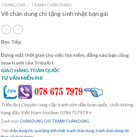
TRANG CHỦ
/
TRANH CHÂN DUNG
Vẽ chân dung chì tặng sinh nhật bạn gái
Đọc Tiếp
Đừng mất thời gian cho việc tìm kiếm, đằng nào bạn cũng
mua tranh của TrieuArt
GIAO HÀNG TOÀN QUỐC
TƯ VẤN MIỄN PHÍ
Triều Art Chuyên cung cấp tranh sơn dầu toàn quốc, chất lượng
hàng đầu Việt Nam Hotline: 0786757979 +
Danh mục:
CHÂN DUNG CHÌ
,
TRANH CHÂN DUNG
Thẻ:
chân dung chì
,
quà tặng sinh nhật
,
tranh chân dung
,
tranh chân dung chì
than
,
vẽ chân dung