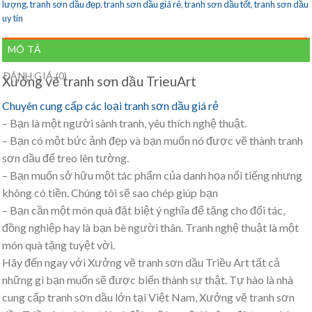
lượng
,
tranh sơn dầu đẹp
,
tranh sơn dầu giá rẻ
,
tranh sơn dầu tốt
,
tranh sơn dầu
uy tín
MÔ TẢ
ĐÁNH GIÁ (0)
Xưởng vẽ tranh sơn dầu TrieuArt
Chuyên cung cấp các loại tranh sơn dầu giá rẻ
– Bạn là một người sành tranh, yêu thích nghệ thuật.
– Bạn có một bức ảnh đẹp và bạn muốn nó được vẽ thành tranh
sơn dầu để treo lên tường.
– Bạn muốn sở hữu một tác phẩm của danh họa nổi tiếng nhưng
không có tiền. Chúng tôi sẽ sao chép giúp bạn
– Bạn cần một món quà đặt biệt ý nghĩa để tặng cho đối tác,
đồng nghiệp hay là bạn bè người thân. Tranh nghệ thuật là một
món quà tặng tuyệt vời.
Hãy đến ngay với Xưởng vẽ tranh sơn dầu Triều Art tất cả
những gì bạn muốn sẽ được biến thành sự thật. Tự hào là nhà
cung cấp tranh sơn dầu lớn tại Việt Nam, Xưởng vẽ tranh sơn