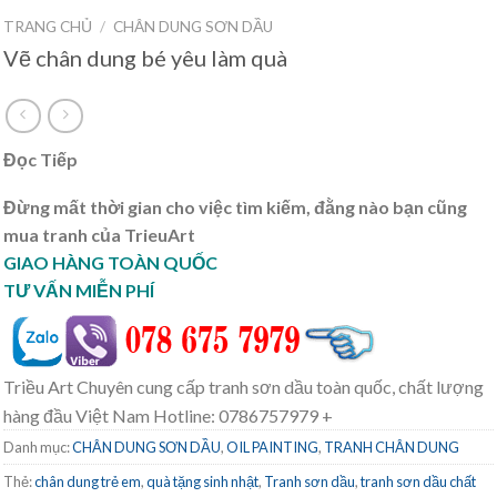
TRANG CHỦ
/
CHÂN DUNG SƠN DẦU
Vẽ chân dung bé yêu làm quà
Đọc Tiếp
Đừng mất thời gian cho việc tìm kiếm, đằng nào bạn cũng
mua tranh của TrieuArt
GIAO HÀNG TOÀN QUỐC
TƯ VẤN MIỄN PHÍ
Triều Art Chuyên cung cấp tranh sơn dầu toàn quốc, chất lượng
hàng đầu Việt Nam Hotline: 0786757979 +
Danh mục:
CHÂN DUNG SƠN DẦU
,
OIL PAINTING
,
TRANH CHÂN DUNG
Thẻ:
chân dung trẻ em
,
quà tặng sinh nhật
,
Tranh sơn dầu
,
tranh sơn dầu chất