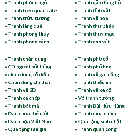
» Tranh phòng ngủ
» Tranh gắn đồng hồ
» Tranh treo quán cafe
» Tranh tĩnh vật
» Tranh trừu tượng
» Tranh vẽ hoa
» Tranh làng quê
» Tranh thư pháp
» Tranh phong thủy
» Tranh thủy mặc
» Tranh phong cảnh
» Tranh con vật
» Tranh chân dung
» Tranh phố cổ
» CD người nổi tiếng
» Tranh phố hoa
» chân dung cổ điển
» Tranh vẽ gà trống
» Chân dung chì than
» Tranh thiếu nhi
» Tranh vẽ 3D
» Tranh vẽ xe cộ
» Tranh cá chép
» Vẽ tranh tường
» Tranh bát mã
» Tranh Bùi Hữu Hùng
» Danh họa thế giới
» Tranh mua nhiều
» Danh họa Việt Nam
» Qùa tặng sinh nhật
» Qùa tặng tân gia
» Tranh quan công