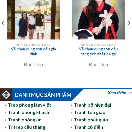
CHÂN DUNG SƠN DẦU
CHÂN DUNG SƠN DẦU
Vẽ chân dung sơn dầu gia
Vẽ chân dung sơn dầu
đình
tặng sinh nhật bé gái
Đọc Tiếp
Đọc Tiếp
Xem thêm
DANH MỤC SẢN PHẨM
» Treo phòng làm việc
» Tranh bộ hiện đại
» Tranh phòng khách
» Tranh tôn giáo
» Tranh phòng ăn
» Tranh phật giáo
» Tr treo cầu thang
» Tranh cổ điển