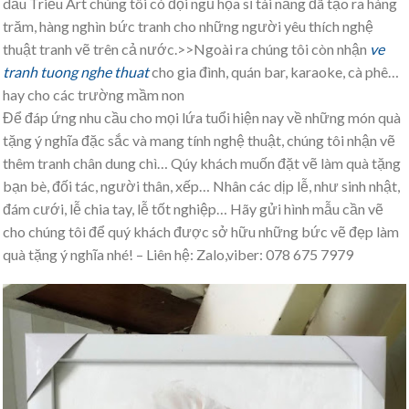
dầu Triều Art chúng tôi có đội ngũ họa sĩ tài năng đã tạo ra hàng
trăm, hàng nghìn bức tranh cho những người yêu thích nghệ
thuật tranh vẽ trên cả nước.>>Ngoài ra chúng tôi còn nhận
ve
tranh tuong nghe thuat
cho gia đình, quán bar, karaoke, cà phê…
hay cho các trường mầm non
Để đáp ứng nhu cầu cho mọi lứa tuổi hiện nay về những món quà
tặng ý nghĩa đặc sắc và mang tính nghệ thuật, chúng tôi nhận vẽ
thêm tranh chân dung chì… Qúy khách muốn đặt vẽ làm quà tặng
bạn bè, đối tác, người thân, xếp… Nhân các dịp lễ, như sinh nhật,
đám cưới, lễ chia tay, lễ tốt nghiệp… Hãy gửi hình mẫu cần vẽ
cho chúng tôi để quý khách được sở hữu những bức vẽ đẹp làm
quà tặng ý nghĩa nhé! – Liên hệ: Zalo,viber: 078 675 7979