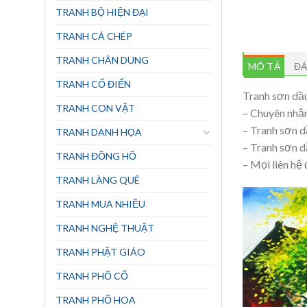
TRANH BỘ HIỆN ĐẠI
TRANH CÁ CHÉP
TRANH CHÂN DUNG
MÔ TẢ
ĐÁ
TRANH CỔ ĐIỂN
Tranh sơn dầ
TRANH CON VẬT
– Chuyên nhận 
– Tranh sơn d
TRANH DANH HỌA
– Tranh sơn d
TRANH ĐỒNG HỒ
– Mọi liên hệ
TRANH LÀNG QUÊ
TRANH MUA NHIỀU
TRANH NGHỆ THUẬT
TRANH PHẬT GIÁO
TRANH PHỐ CỔ
TRANH PHỐ HOA