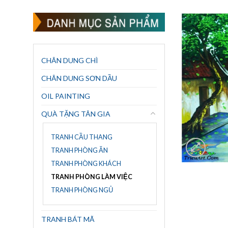
CHÂN DUNG CHÌ
CHÂN DUNG SƠN DẦU
OIL PAINTING
QUÀ TẶNG TÂN GIA
TRANH CẦU THANG
TRANH PHÒNG ĂN
TRANH PHÒNG KHÁCH
TRANH PHÒNG LÀM VIỆC
TRANH PHÒNG NGỦ
TRANH BÁT MÃ