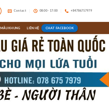
Contact
08:00 - 17:00
+84786757979
CHAT FACEBOOK
MẪU KHUNG
LIÊN HỆ