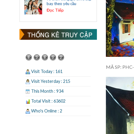
bay theo yêu cầu
Đọc Tiếp
MÃ SP: PHC
Visit Today : 161
Visit Yesterday : 215
This Month : 934
Total Visit : 63602
Who's Online : 2