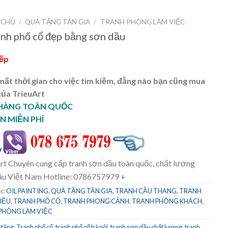
 CHỦ
/
QUÀ TẶNG TÂN GIA
/
TRANH PHÒNG LÀM VIỆC
anh phố cổ đẹp bằng sơn dầu
iếp
ất thời gian cho việc tìm kiếm, đằng nào bạn cũng mua
của TrieuArt
 HÀNG TOÀN QUỐC
N MIỄN PHÍ
rt Chuyên cung cấp tranh sơn dầu toàn quốc, chất lượng
ầu Việt Nam Hotline: 0786757979 +
c:
OIL PAINTING
,
QUÀ TẶNG TÂN GIA
,
TRANH CẦU THANG
,
TRANH
IỀU
,
TRANH PHỐ CỔ
,
TRANH PHONG CẢNH
,
TRANH PHÒNG KHÁCH
,
PHÒNG LÀM VIỆC
 tặng
,
Tranh phố cổ
,
tranh phố cổ hà nội
,
tranh sơn dầu chất lượng
,
tranh