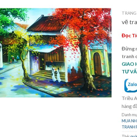
TRANG
vẽ tr
Đọc T
Đừng m
tranh 
GIAO
TƯ VẤ
Triều A
hàng đ
Danh mụ
MUA NH
TRANH 
Thẻ:
quà