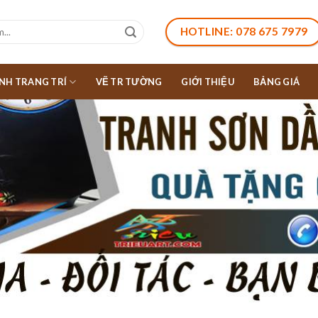
HOTLINE: 078 675 7979
NH TRANG TRÍ
VẼ TR TƯỜNG
GIỚI THIỆU
BẢNG GIÁ