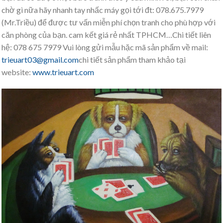
chờ gì nữa hãy nhanh tay nhấc máy gọi tới đt: 078.675.7979
(Mr.Triều) để được tư vấn miễn phí chọn tranh cho phù hợp với
căn phòng của bạn. cam kết giá rẻ nhất TPHCM…Chi tiết liên
hệ: 078 675 7979 Vui lòng gửi mẫu hặc mã sản phẩm về mail:
trieuart03@gmail.com
chi tiết sản phẩm tham khảo tại
website:
www.trieuart.com