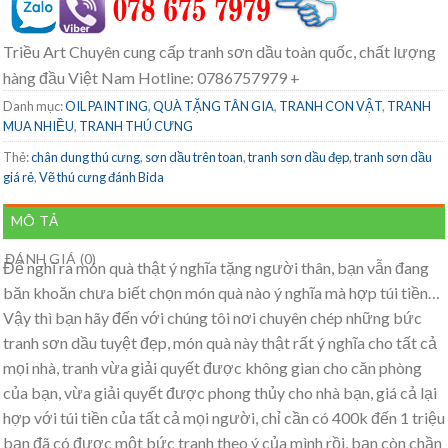
Triều Art Chuyên cung cấp tranh sơn dầu toàn quốc, chất lượng
hàng đầu Việt Nam Hotline: 0786757979 +
Danh mục:
OIL PAINTING
,
QUÀ TẶNG TÂN GIA
,
TRANH CON VẬT
,
TRANH
MUA NHIỀU
,
TRANH THÚ CƯNG
Thẻ:
chân dung thú cưng
,
sơn dầu trên toan
,
tranh sơn dầu đẹp
,
tranh sơn dầu
giá rẻ
,
Vẽ thú cưng đánh Bida
MÔ TẢ
ĐÁNH GIÁ (0)
Để nghĩ ra món quà thật ý nghĩa tặng người thân, bạn vẫn đang
băn khoăn chưa biết chọn món quà nào ý nghĩa mà hợp túi tiền…
Vậy thì bạn hãy đến với chúng tôi nơi chuyên chép những bức
tranh sơn dầu tuyệt đẹp, món quà này thật rất ý nghĩa cho tất cả
mọi nhà, tranh vừa giải quyết được không gian cho căn phòng
của bạn, vừa giải quyết được phong thủy cho nhà bạn, giá cả lại
hợp với túi tiền của tất cả mọi người, chỉ cần có 400k đến 1 triệu
bạn đã có được một bức tranh theo ý của mình rồi, bạn còn chần