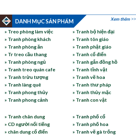
Xem thêm
DANH MỤC SẢN PHẨM
» Treo phòng làm việc
» Tranh bộ hiện đại
» Tranh phòng khách
» Tranh tôn giáo
» Tranh phòng ăn
» Tranh phật giáo
» Tr treo cầu thang
» Tranh cổ điển
» Tranh phòng ngủ
» Tranh gắn đồng hồ
» Tranh treo quán cafe
» Tranh tĩnh vật
» Tranh trừu tượng
» Tranh vẽ hoa
» Tranh làng quê
» Tranh thư pháp
» Tranh phong thủy
» Tranh thủy mặc
» Tranh phong cảnh
» Tranh con vật
» Tranh chân dung
» Tranh phố cổ
» CD người nổi tiếng
» Tranh phố hoa
» chân dung cổ điển
» Tranh vẽ gà trống