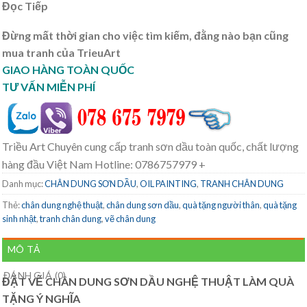
Đọc Tiếp
Đừng mất thời gian cho việc tìm kiếm, đằng nào bạn cũng
mua tranh của TrieuArt
GIAO HÀNG TOÀN QUỐC
TƯ VẤN MIỄN PHÍ
Triều Art Chuyên cung cấp tranh sơn dầu toàn quốc, chất lượng
hàng đầu Việt Nam Hotline: 0786757979 +
Danh mục:
CHÂN DUNG SƠN DẦU
,
OIL PAINTING
,
TRANH CHÂN DUNG
Thẻ:
chân dung nghệ thuật
,
chân dung sơn dầu
,
quà tặng người thân
,
quà tặng
sinh nhật
,
tranh chân dung
,
vẽ chân dung
MÔ TẢ
ĐÁNH GIÁ (0)
ĐẶT VẼ CHÂN DUNG SƠN DẦU NGHỆ THUẬT LÀM QUÀ
TẶNG Ý NGHĨA