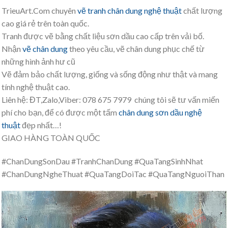
TrieuArt.Com chuyên
vẽ tranh chân dung nghệ thuật
chất lượng
cao giá rẻ trên toàn quốc.
Tranh được vẽ bằng chất liệu sơn dầu cao cấp trên vải bố.
Nhận
vẽ chân dung
theo yêu cầu, vẽ chân dung phục chế từ
những hình ảnh hư cũ
Vẽ đảm bảo chất lượng, giống và sống động như thật và mang
tính nghệ thuật cao.
Liên hệ: ĐT,Zalo,Viber: 078 675 7979 chúng tôi sẽ tư vấn miến
phí cho bạn, để có được một tấm
chân dung sơn dầu nghệ
thuật
đẹp nhất…!
GIAO HÀNG TOÀN QUỐC
#ChanDungSonDau #TranhChanDung #QuaTangSinhNhat
#ChanDungNgheThuat #QuaTangDoiTac #QuaTangNguoiThan