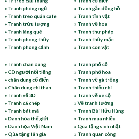
» Tr treo cầu thang
» Tranh cổ điển
» Tranh phòng ngủ
» Tranh gắn đồng hồ
» Tranh treo quán cafe
» Tranh tĩnh vật
» Tranh trừu tượng
» Tranh vẽ hoa
» Tranh làng quê
» Tranh thư pháp
» Tranh phong thủy
» Tranh thủy mặc
» Tranh phong cảnh
» Tranh con vật
» Tranh chân dung
» Tranh phố cổ
» CD người nổi tiếng
» Tranh phố hoa
» chân dung cổ điển
» Tranh vẽ gà trống
» Chân dung chì than
» Tranh thiếu nhi
» Tranh vẽ 3D
» Tranh vẽ xe cộ
» Tranh cá chép
» Vẽ tranh tường
» Tranh bát mã
» Tranh Bùi Hữu Hùng
» Danh họa thế giới
» Tranh mua nhiều
» Danh họa Việt Nam
» Qùa tặng sinh nhật
» Qùa tặng tân gia
» Tranh quan công