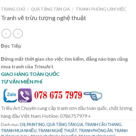
TRANG CHỦ
/
QUÀ TẶNG TÂN GIA
/
TRANH PHÒNG LÀM VIỆC
Tranh vẽ trừu tượng nghệ thuật
Đọc Tiếp
Đừng mất thời gian cho việc tìm kiếm, đằng nào bạn cũng
mua tranh của TrieuArt
GIAO HÀNG TOÀN QUỐC
TƯ VẤN MIỄN PHÍ
Triều Art Chuyên cung cấp tranh sơn dầu toàn quốc, chất lượng
hàng đầu Việt Nam Hotline: 0786757979 +
Danh mục:
OIL PAINTING
,
QUÀ TẶNG TÂN GIA
,
TRANH CẦU THANG
,
TRANH MUA NHIỀU
,
TRANH NGHỆ THUẬT
,
TRANH PHÒNG ĂN
,
TRANH