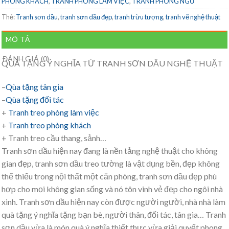
PHÒNG KHÁCH
,
TRANH PHÒNG LÀM VIỆC
,
TRANH PHÒNG NGỦ
Thẻ:
Tranh sơn dầu
,
tranh sơn dầu đẹp
,
tranh trừu tượng
,
tranh vẽ nghệ thuật
MÔ TẢ
ĐÁNH GIÁ (0)
QUÀ TẶNG Ý NGHĨA TỪ TRANH SƠN DẦU NGHỆ THUẬT
–
Qùa tặng tân gia
–
Qùa tặng đối tác
+
Tranh treo phòng làm việc
+
Tranh treo phòng khách
+ Tranh treo cầu thang, sảnh…
Tranh sơn dầu hiện nay đang là nền tảng nghệ thuật cho không
gian đẹp, tranh sơn dầu treo tường là vật dụng bền, đẹp không
thể thiếu trong nội thất một căn phòng, tranh sơn dầu đẹp phù
hợp cho mọi không gian sống và nó tôn vinh vẻ đẹp cho ngôi nhà
xinh. Tranh sơn dầu hiện nay còn được người người, nhà nhà làm
quà tặng ý nghĩa tặng bạn bè, người thân, đối tác, tân gia… Tranh
sơn dầu vừa là món quà ý nghĩa thiết thực vừa giải quyết phong