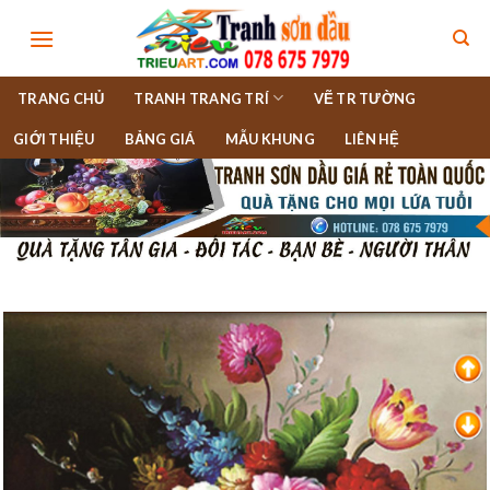
Skip
to
content
TRANG CHỦ
TRANH TRANG TRÍ
VẼ TR TƯỜNG
GIỚI THIỆU
BẢNG GIÁ
MẪU KHUNG
LIÊN HỆ