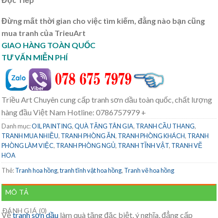
Đừng mất thời gian cho việc tìm kiếm, đằng nào bạn cũng
mua tranh của TrieuArt
GIAO HÀNG TOÀN QUỐC
TƯ VẤN MIỄN PHÍ
Triều Art Chuyên cung cấp tranh sơn dầu toàn quốc, chất lượng
hàng đầu Việt Nam Hotline: 0786757979 +
Danh mục:
OIL PAINTING
,
QUÀ TẶNG TÂN GIA
,
TRANH CẦU THANG
,
TRANH MUA NHIỀU
,
TRANH PHÒNG ĂN
,
TRANH PHÒNG KHÁCH
,
TRANH
PHÒNG LÀM VIỆC
,
TRANH PHÒNG NGỦ
,
TRANH TĨNH VẬT
,
TRANH VẼ
HOA
Thẻ:
Tranh hoa hồng
,
tranh tĩnh vật hoa hồng
,
Tranh vẽ hoa hồng
MÔ TẢ
ĐÁNH GIÁ (0)
Vẽ
tranh sơn dầu
làm quà tặng đặc biệt, ý nghĩa, đẳng cấp