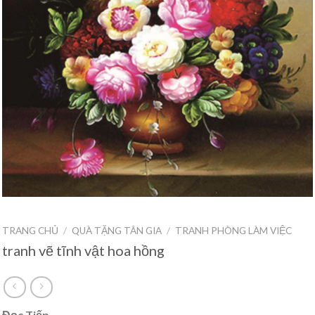
TRANG CHỦ
/
QUÀ TẶNG TÂN GIA
/
TRANH PHÒNG LÀM VIỆC
tranh vẽ tĩnh vật hoa hồng
Đọc Tiếp