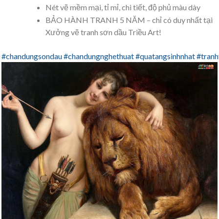
Nét vẽ mềm mại, tỉ mỉ, chi tiết, độ phủ màu dày
BẢO HÀNH TRANH 5 NĂM – chỉ có duy nhất tại
Xưởng vẽ tranh sơn dầu Triều Art!
#chandungsondau
#chandungnghethuat
#quatangsinhnhat
#tranh