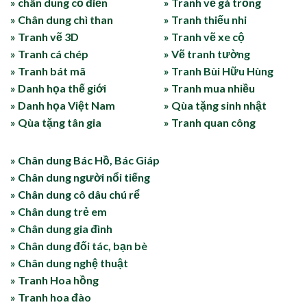
» chân dung cổ điển
» Tranh vẽ gà trống
» Chân dung chì than
» Tranh thiếu nhi
» Tranh vẽ 3D
» Tranh vẽ xe cộ
» Tranh cá chép
» Vẽ tranh tường
» Tranh bát mã
» Tranh Bùi Hữu Hùng
» Danh họa thế giới
» Tranh mua nhiều
» Danh họa Việt Nam
» Qùa tặng sinh nhật
» Qùa tặng tân gia
» Tranh quan công
» Chân dung Bác Hồ, Bác Giáp
» Chân dung người nổi tiếng
» Chân dung cô dâu chú rể
» Chân dung trẻ em
» Chân dung gia đình
» Chân dung đối tác, bạn bè
» Chân dung nghệ thuật
» Tranh Hoa hồng
» Tranh hoa đào