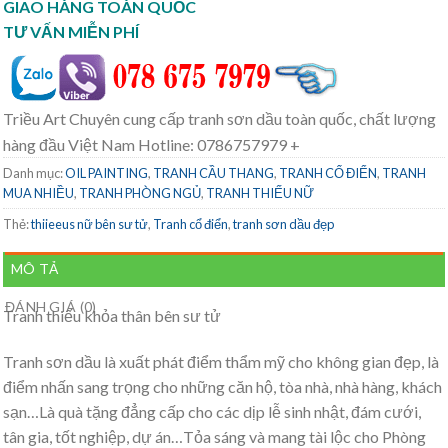
GIAO HÀNG TOÀN QUỐC
TƯ VẤN MIỄN PHÍ
Triều Art Chuyên cung cấp tranh sơn dầu toàn quốc, chất lượng
hàng đầu Việt Nam Hotline: 0786757979 +
Danh mục:
OIL PAINTING
,
TRANH CẦU THANG
,
TRANH CỔ ĐIỂN
,
TRANH
MUA NHIỀU
,
TRANH PHÒNG NGỦ
,
TRANH THIẾU NỮ
Thẻ:
thiieeus nữ bên sư tử
,
Tranh cổ điển
,
tranh sơn dầu đẹp
MÔ TẢ
ĐÁNH GIÁ (0)
Tranh thiếu khỏa thân bên sư tử
Tranh sơn dầu là xuất phát điểm thẩm mỹ cho không gian đẹp, là
điểm nhấn sang trọng cho những căn hộ, tòa nhà, nhà hàng, khách
sạn…Là quà tặng đẳng cấp cho các dịp lễ sinh nhật, đám cưới,
tân gia, tốt nghiệp, dự án…Tỏa sáng và mang tài lộc cho Phòng