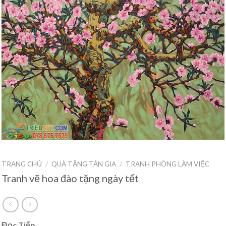
TRANG CHỦ
/
QUÀ TẶNG TÂN GIA
/
TRANH PHÒNG LÀM VIỆC
Tranh vẽ hoa đào tặng ngày tết
Đọc Tiếp