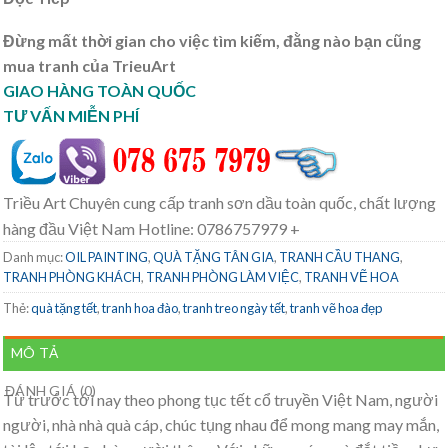
Đừng mất thời gian cho việc tìm kiếm, đằng nào bạn cũng
mua tranh của TrieuArt
GIAO HÀNG TOÀN QUỐC
TƯ VẤN MIỄN PHÍ
Triều Art Chuyên cung cấp tranh sơn dầu toàn quốc, chất lượng
hàng đầu Việt Nam Hotline: 0786757979 +
Danh mục:
OIL PAINTING
,
QUÀ TẶNG TÂN GIA
,
TRANH CẦU THANG
,
TRANH PHÒNG KHÁCH
,
TRANH PHÒNG LÀM VIỆC
,
TRANH VẼ HOA
Thẻ:
quà tặng tết
,
tranh hoa đào
,
tranh treo ngày tết
,
tranh vẽ hoa đẹp
MÔ TẢ
ĐÁNH GIÁ (0)
Từ trước tới nay theo phong tục tết cổ truyền Việt Nam, người
người, nhà nhà quà cáp, chúc tụng nhau để mong mang may mắn,