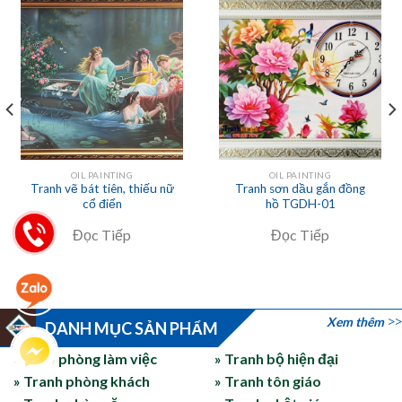
OIL PAINTING
OIL PAINTING
Tranh vẽ bát tiên, thiếu nữ
Tranh sơn dầu gắn đồng
cổ điển
hồ TGDH-01
Đọc Tiếp
Đọc Tiếp
Xem thêm
DANH MỤC SẢN PHẨM
» Treo phòng làm việc
» Tranh bộ hiện đại
» Tranh phòng khách
» Tranh tôn giáo