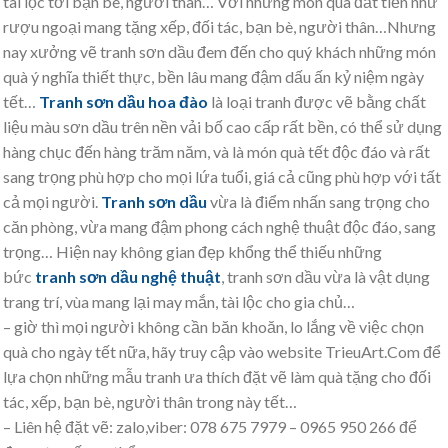
tài lộc tới bạn bè, người thân… Với những món quà đắt tiền như
rượu ngoại mang tặng xếp, đối tác, bạn bè, người thân…Nhưng
nay xưởng vẽ tranh sơn dầu đem đến cho quý khách những món
quà ý nghĩa thiết thực, bền lâu mang đậm dấu ấn kỷ niệm ngày
tết…
Tranh sơn dầu hoa đào
là loại tranh được vẽ bằng chất
liệu màu sơn dầu trên nền vải bố cao cấp rất bền, có thể sử dụng
hàng chục đến hàng trăm năm, và là món quà tết độc đáo và rất
sang trọng phù hợp cho mọi lứa tuổi, giá cả cũng phù hợp với tất
cả mọi người.
Tranh sơn dầu
vừa là điểm nhấn sang trọng cho
căn phòng, vừa mang đậm phong cách nghệ thuật độc đáo, sang
trọng… Hiện nay không gian đẹp khổng thể thiếu những
bức
tranh sơn dầu nghệ thuật
, tranh sơn dầu vừa là vật dụng
trang trí, vùa mang lại may mắn, tài lộc cho gia chủ…
– giờ thì mọi người không cần băn khoăn, lo lắng về việc chọn
quà cho ngày tết nữa, hãy truy cập vào website TrieuArt.Com để
lựa chọn những mẫu tranh ưa thích đặt vẽ làm quà tặng cho đối
tác, xếp, bạn bè, người thân trong này tết…
– Liên hệ đặt vẽ: zalo,viber: 078 675 7979 – 0965 950 266 để