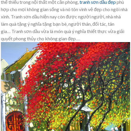
thể thiếu trong nội thất một căn phòng,
tranh sơn dầu đẹp
phù
hợp cho mọi không gian sống và nó tôn vinh vẻ đẹp cho ngôi nhà
xinh. Tranh sơn dầu hiện nay còn được người người, nhà nhà
làm quà tặng ý nghĩa tặng bạn bè, người thân, đối tác, tân
gia… Tranh sơn dầu vừa là món quà ý nghĩa thiết thực vừa giải
quyết phong thủy cho không gian đẹp….