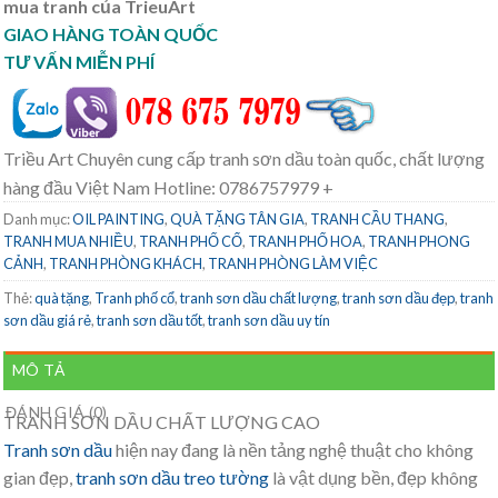
mua tranh của TrieuArt
GIAO HÀNG TOÀN QUỐC
TƯ VẤN MIỄN PHÍ
Triều Art Chuyên cung cấp tranh sơn dầu toàn quốc, chất lượng
hàng đầu Việt Nam Hotline: 0786757979 +
Danh mục:
OIL PAINTING
,
QUÀ TẶNG TÂN GIA
,
TRANH CẦU THANG
,
TRANH MUA NHIỀU
,
TRANH PHỐ CỔ
,
TRANH PHỐ HOA
,
TRANH PHONG
CẢNH
,
TRANH PHÒNG KHÁCH
,
TRANH PHÒNG LÀM VIỆC
Thẻ:
quà tặng
,
Tranh phố cổ
,
tranh sơn dầu chất lượng
,
tranh sơn dầu đẹp
,
tranh
sơn dầu giá rẻ
,
tranh sơn dầu tốt
,
tranh sơn dầu uy tín
MÔ TẢ
ĐÁNH GIÁ (0)
TRANH SƠN DẦU CHẤT LƯỢNG CAO
Tranh sơn dầu
hiện nay đang là nền tảng nghệ thuật cho không
gian đẹp,
tranh sơn dầu treo tường
là vật dụng bền, đẹp không