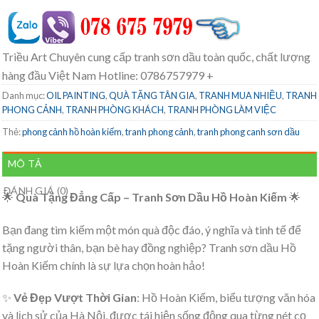
Triều Art Chuyên cung cấp tranh sơn dầu toàn quốc, chất lượng
hàng đầu Việt Nam Hotline: 0786757979 +
Danh mục:
OIL PAINTING
,
QUÀ TẶNG TÂN GIA
,
TRANH MUA NHIỀU
,
TRANH
PHONG CẢNH
,
TRANH PHÒNG KHÁCH
,
TRANH PHÒNG LÀM VIỆC
Thẻ:
phong cảnh hồ hoàn kiếm
,
tranh phong cảnh
,
tranh phong canh sơn dầu
MÔ TẢ
ĐÁNH GIÁ (0)
🌟
Quà Tặng Đẳng Cấp – Tranh Sơn Dầu Hồ Hoàn Kiếm
🌟
Bạn đang tìm kiếm một món quà độc đáo, ý nghĩa và tinh tế để
tặng người thân, bạn bè hay đồng nghiệp? Tranh sơn dầu Hồ
Hoàn Kiếm chính là sự lựa chọn hoàn hảo!
✨
Vẻ Đẹp Vượt Thời Gian
: Hồ Hoàn Kiếm, biểu tượng văn hóa
và lịch sử của Hà Nội, được tái hiện sống động qua từng nét cọ