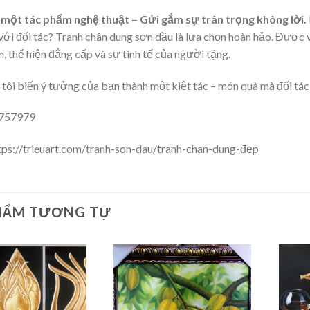
 một tác phẩm nghệ thuật – Gửi gắm sự trân trọng không lời.
 với đối tác? Tranh chân dung sơn dầu là lựa chọn hoàn hảo. Được v
n, thể hiện đẳng cấp và sự tinh tế của người tặng.
tôi biến ý tưởng của bạn thành một kiệt tác – món quà mà đối tác 
6757979
tps://trieuart.com/tranh-son-dau/tranh-chan-dung-đẹp
HẨM TƯƠNG TỰ