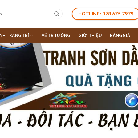
HOTLINE: 078 675 7979
NH TRANG TRÍ
VẼ TR TƯỜNG
GIỚI THIỆU
BẢNG GIÁ