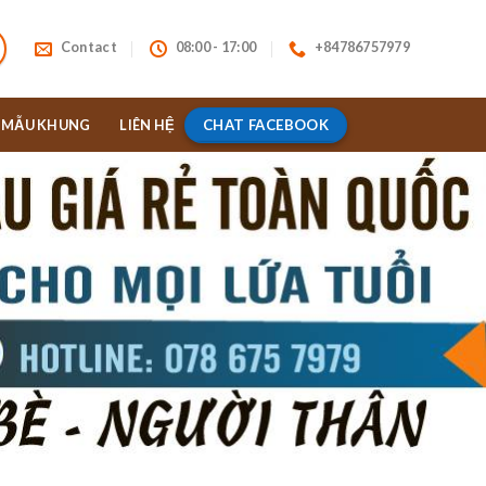
Contact
08:00 - 17:00
+84786757979
CHAT FACEBOOK
MẪU KHUNG
LIÊN HỆ