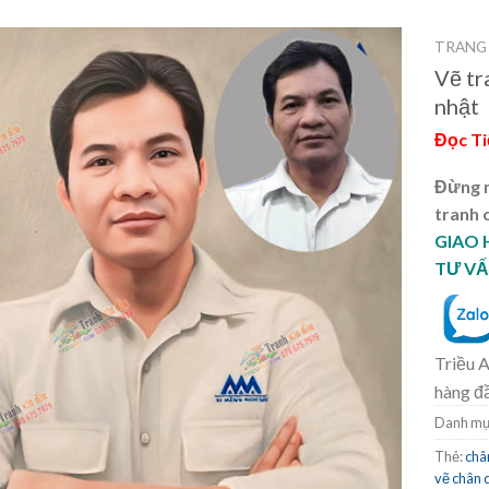
TRANG
Vẽ tr
nhật
Đọc T
Đừng m
tranh 
GIAO
TƯ VẤ
Triều A
hàng đ
Danh mụ
Thẻ:
châ
vẽ chân 