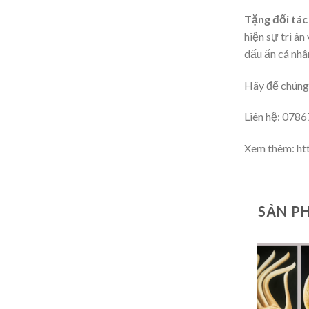
Tặng đối tác
hiện sự tri ân
dấu ấn cá nhâ
Hãy để chúng 
Liên hệ: 078
Xem thêm: ht
SẢN P