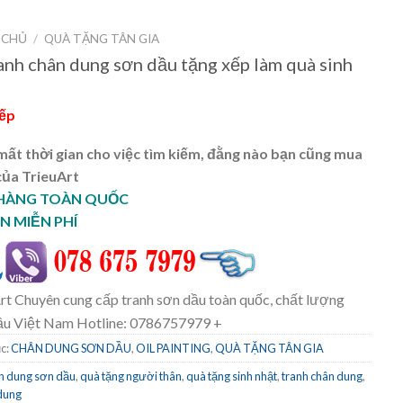
 CHỦ
/
QUÀ TẶNG TÂN GIA
anh chân dung sơn dầu tặng xếp làm quà sinh
iếp
ất thời gian cho việc tìm kiếm, đằng nào bạn cũng mua
của TrieuArt
 HÀNG TOÀN QUỐC
N MIỄN PHÍ
rt Chuyên cung cấp tranh sơn dầu toàn quốc, chất lượng
ầu Việt Nam Hotline: 0786757979 +
c:
CHÂN DUNG SƠN DẦU
,
OIL PAINTING
,
QUÀ TẶNG TÂN GIA
n dung sơn dầu
,
quà tặng người thân
,
quà tặng sinh nhật
,
tranh chân dung
,
dung