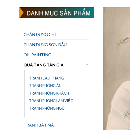
CHÂN DUNG CHÌ
CHÂN DUNG SƠN DẦU
OIL PAINTING
QUÀ TẶNG TÂN GIA
TRANH CẦU THANG
TRANH PHÒNG ĂN
TRANH PHÒNG KHÁCH
TRANH PHÒNG LÀM VIỆC
TRANH PHÒNG NGỦ
TRANH BÁT MÃ