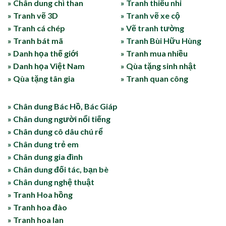
» Chân dung chì than
» Tranh thiếu nhi
» Tranh vẽ 3D
» Tranh vẽ xe cộ
» Tranh cá chép
» Vẽ tranh tường
» Tranh bát mã
» Tranh Bùi Hữu Hùng
» Danh họa thế giới
» Tranh mua nhiều
» Danh họa Việt Nam
» Qùa tặng sinh nhật
» Qùa tặng tân gia
» Tranh quan công
» Chân dung Bác Hồ, Bác Giáp
» Chân dung người nổi tiếng
» Chân dung cô dâu chú rể
» Chân dung trẻ em
» Chân dung gia đình
» Chân dung đối tác, bạn bè
» Chân dung nghệ thuật
» Tranh Hoa hồng
» Tranh hoa đào
» Tranh hoa lan