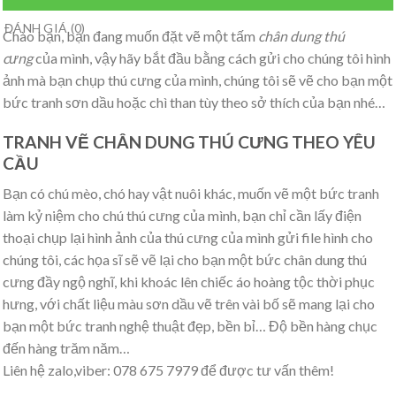
ĐÁNH GIÁ (0)
Chào bạn, bạn đang muốn đặt vẽ một tấm
chân dung thú
cưng
của mình, vậy hãy bắt đầu bằng cách gửi cho chúng tôi hình
ảnh mà bạn chụp thú cưng của mình, chúng tôi sẽ vẽ cho bạn một
bức tranh sơn dầu hoặc chì than tùy theo sở thích của bạn nhé…
TRANH VẼ CHÂN DUNG THÚ CƯNG THEO YÊU
CẦU
Bạn có chú mèo, chó hay vật nuôi khác, muốn vẽ một bức tranh
làm kỷ niệm cho chú thú cưng của mình, bạn chỉ cần lấy điện
thoại chụp lại hình ảnh của thú cưng của mình gửi file hình cho
chúng tôi, các họa sĩ sẽ vẽ lại cho bạn một bức chân dung thú
cưng đầy ngộ nghĩ, khi khoác lên chiếc áo hoàng tộc thời phục
hưng, với chất liệu màu sơn dầu vẽ trên vài bố sẽ mang lại cho
bạn một bức tranh nghệ thuật đẹp, bền bỉ… Độ bền hàng chục
đến hàng trăm năm…
Liên hệ zalo,viber: 078 675 7979 để được tư vấn thêm!