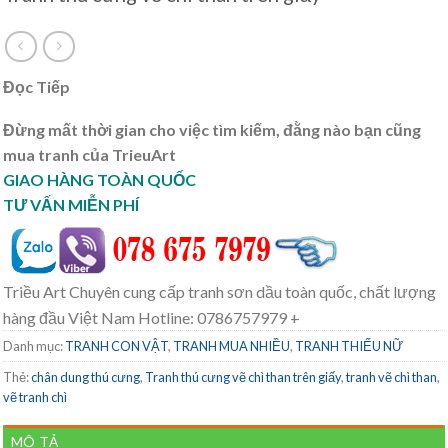
Đọc Tiếp
Đừng mất thời gian cho việc tìm kiếm, đằng nào bạn cũng
mua tranh của TrieuArt
GIAO HÀNG TOÀN QUỐC
TƯ VẤN MIỄN PHÍ
Triều Art Chuyên cung cấp tranh sơn dầu toàn quốc, chất lượng
hàng đầu Việt Nam Hotline: 0786757979 +
Danh mục:
TRANH CON VẬT
,
TRANH MUA NHIỀU
,
TRANH THIẾU NỮ
Thẻ:
chân dung thú cưng
,
Tranh thú cưng vẽ chì than trên giấy
,
tranh vẽ chì than
,
vẽ tranh chì
MÔ TẢ