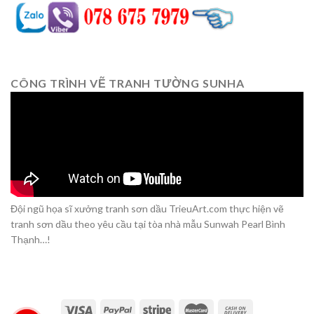
CÔNG TRÌNH VẼ TRANH TƯỜNG SUNHA
Đội ngũ họa sĩ xưởng tranh sơn dầu TrieuArt.com thực hiện vẽ
tranh sơn dầu theo yêu cầu tại tòa nhà mẫu Sunwah Pearl Bình
Thạnh…!