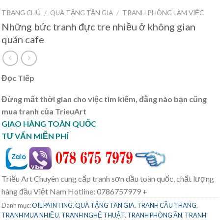
TRANG CHỦ
/
QUÀ TẶNG TÂN GIA
/
TRANH PHÒNG LÀM VIỆC
Những bức tranh đực tre nhiều ở không gian
quán cafe
Đọc Tiếp
Đừng mất thời gian cho việc tìm kiếm, đằng nào bạn cũng
mua tranh của TrieuArt
GIAO HÀNG TOÀN QUỐC
TƯ VẤN MIỄN PHÍ
Triều Art Chuyên cung cấp tranh sơn dầu toàn quốc, chất lượng
hàng đầu Việt Nam Hotline: 0786757979 +
Danh mục:
OIL PAINTING
,
QUÀ TẶNG TÂN GIA
,
TRANH CẦU THANG
,
TRANH MUA NHIỀU
,
TRANH NGHỆ THUẬT
,
TRANH PHÒNG ĂN
,
TRANH