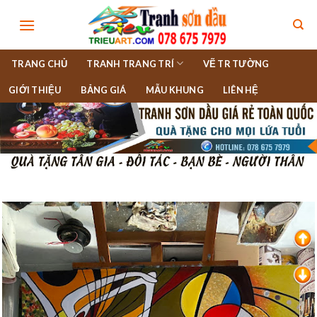
Skip
to
content
TRANG CHỦ
TRANH TRANG TRÍ
VẼ TR TƯỜNG
GIỚI THIỆU
BẢNG GIÁ
MẪU KHUNG
LIÊN HỆ