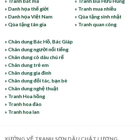
» Tranh bát mã
» Tranh Bùi Hữu Hùng
» Danh họa thế giới
» Tranh mua nhiều
» Danh họa Việt Nam
» Qùa tặng sinh nhật
» Qùa tặng tân gia
» Tranh quan công
» Chân dung Bác Hồ, Bác Giáp
» Chân dung người nổi tiếng
» Chân dung cô dâu chú rể
» Chân dung trẻ em
» Chân dung gia đình
» Chân dung đối tác, bạn bè
» Chân dung nghệ thuật
» Tranh Hoa hồng
» Tranh hoa đào
» Tranh hoa lan
XƯỞNG VẼ TRANH SƠN DẦU CHẤT LƯỢNG