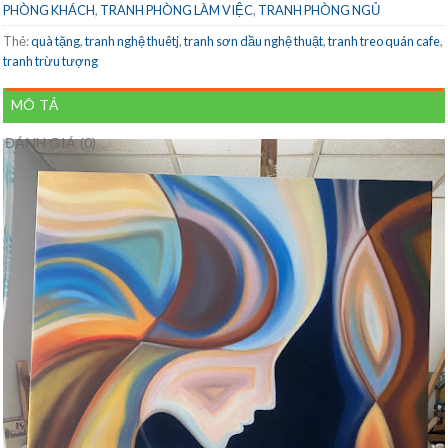
PHÒNG KHÁCH
,
TRANH PHÒNG LÀM VIỆC
,
TRANH PHÒNG NGỦ
Thẻ:
quà tặng
,
tranh nghệ thuêtj
,
tranh sơn dầu nghệ thuật
,
tranh treo quán cafe
,
tranh trừu tượng
MÔ TẢ
ĐÁNH GIÁ (0)