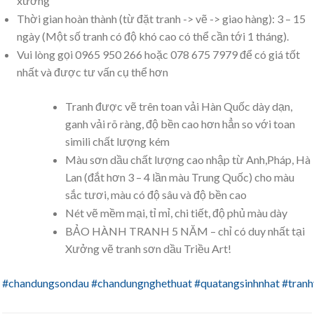
xưởng
Thời gian hoàn thành (từ đặt tranh -> vẽ -> giao hàng): 3 – 15
ngày (Một số tranh có độ khó cao có thể cần tới 1 tháng).
Vui lòng gọi 0965 950 266 hoặc 078 675 7979 để có giá tốt
nhất và được tư vấn cụ thể hơn
Tranh được vẽ trên toan vải Hàn Quốc dày dạn,
ganh vải rõ ràng, độ bền cao hơn hẳn so với toan
simili chất lượng kém
Màu sơn dầu chất lượng cao nhập từ Anh,Pháp, Hà
Lan (đắt hơn 3 – 4 lần màu Trung Quốc) cho màu
sắc tươi, màu có độ sâu và độ bền cao
Nét vẽ mềm mại, tỉ mỉ, chi tiết, độ phủ màu dày
BẢO HÀNH TRANH 5 NĂM – chỉ có duy nhất tại
Xưởng vẽ tranh sơn dầu Triều Art!
#chandungsondau
#chandungnghethuat
#quatangsinhnhat
#tranh