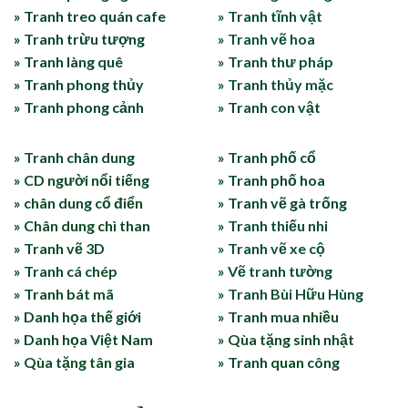
» Tranh treo quán cafe
» Tranh tĩnh vật
» Tranh trừu tượng
» Tranh vẽ hoa
» Tranh làng quê
» Tranh thư pháp
» Tranh phong thủy
» Tranh thủy mặc
» Tranh phong cảnh
» Tranh con vật
» Tranh chân dung
» Tranh phố cổ
» CD người nổi tiếng
» Tranh phố hoa
» chân dung cổ điển
» Tranh vẽ gà trống
» Chân dung chì than
» Tranh thiếu nhi
» Tranh vẽ 3D
» Tranh vẽ xe cộ
» Tranh cá chép
» Vẽ tranh tường
» Tranh bát mã
» Tranh Bùi Hữu Hùng
» Danh họa thế giới
» Tranh mua nhiều
» Danh họa Việt Nam
» Qùa tặng sinh nhật
» Qùa tặng tân gia
» Tranh quan công