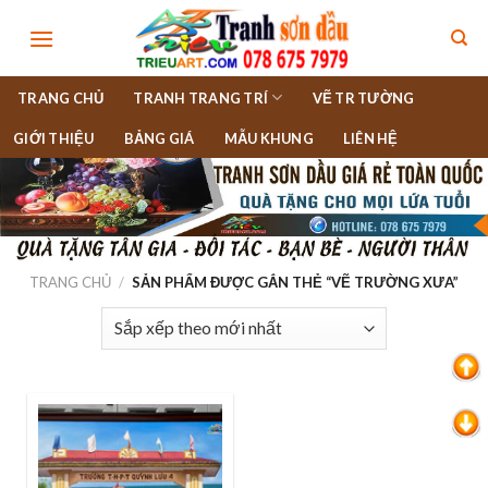
Skip
to
content
TRANG CHỦ
TRANH TRANG TRÍ
VẼ TR TƯỜNG
GIỚI THIỆU
BẢNG GIÁ
MẪU KHUNG
LIÊN HỆ
TRANG CHỦ
/
SẢN PHẨM ĐƯỢC GẮN THẺ “VẼ TRƯỜNG XƯA”