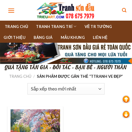
Skip
to
content
TRANG CHỦ
TRANH TRANG TRÍ
VẼ TR TƯỜNG
GIỚI THIỆU
BẢNG GIÁ
MẪU KHUNG
LIÊN HỆ
TRANG CHỦ
/
SẢN PHẨM ĐƯỢC GẮN THẺ “TTRANH VE ĐẸP”