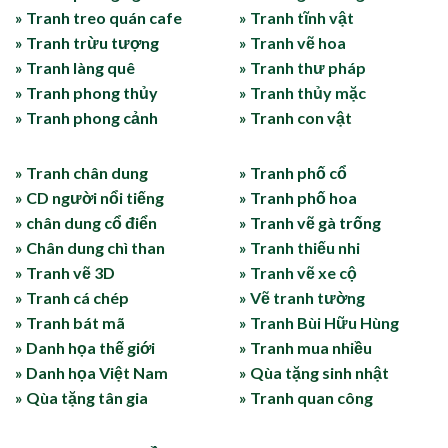
» Tranh treo quán cafe
» Tranh tĩnh vật
» Tranh trừu tượng
» Tranh vẽ hoa
» Tranh làng quê
» Tranh thư pháp
» Tranh phong thủy
» Tranh thủy mặc
» Tranh phong cảnh
» Tranh con vật
» Tranh chân dung
» Tranh phố cổ
» CD người nổi tiếng
» Tranh phố hoa
» chân dung cổ điển
» Tranh vẽ gà trống
» Chân dung chì than
» Tranh thiếu nhi
» Tranh vẽ 3D
» Tranh vẽ xe cộ
» Tranh cá chép
» Vẽ tranh tường
» Tranh bát mã
» Tranh Bùi Hữu Hùng
» Danh họa thế giới
» Tranh mua nhiều
» Danh họa Việt Nam
» Qùa tặng sinh nhật
» Qùa tặng tân gia
» Tranh quan công