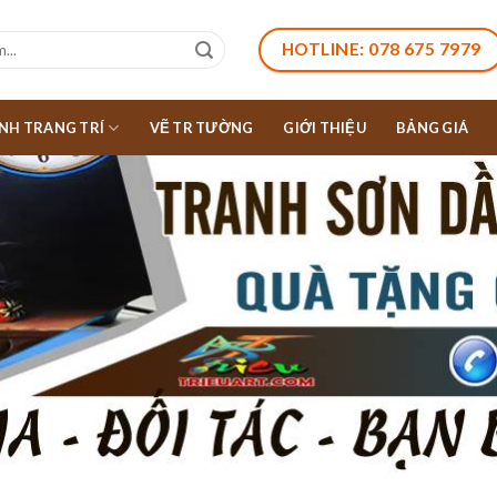
HOTLINE: 078 675 7979
NH TRANG TRÍ
VẼ TR TƯỜNG
GIỚI THIỆU
BẢNG GIÁ