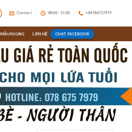
Contact
08:00 - 17:00
+84786757979
CHAT FACEBOOK
MẪU KHUNG
LIÊN HỆ