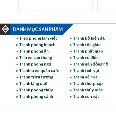
DANH MỤC SẢN PHẨM
» Treo phòng làm việc
» Tranh bộ hiện đại
» Tranh phòng khách
» Tranh tôn giáo
» Tranh phòng ăn
» Tranh phật giáo
» Tr treo cầu thang
» Tranh cổ điển
» Tranh phòng ngủ
» Tranh gắn đồng hồ
» Tranh treo quán cafe
» Tranh tĩnh vật
» Tranh trừu tượng
» Tranh vẽ hoa
» Tranh làng quê
» Tranh thư pháp
» Tranh phong thủy
» Tranh thủy mặc
» Tranh phong cảnh
» Tranh con vật