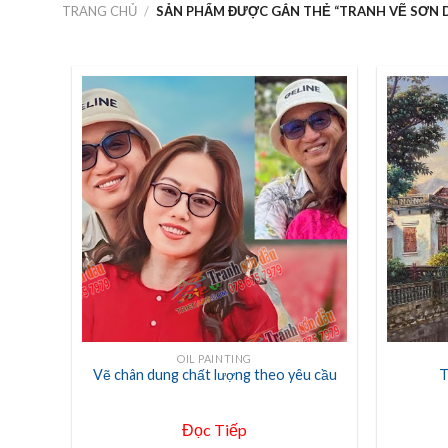
TRANG CHỦ
/
SẢN PHẨM ĐƯỢC GẮN THẺ “TRANH VẼ SƠN 
+
+
OIL PAINTING
Vẽ chân dung chất lượng theo yêu cầu
T
Đọc Tiếp