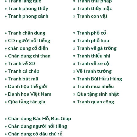
» Tranh làng quê
» Tranh thư pháp
» Tranh phong thủy
» Tranh thủy mặc
» Tranh phong cảnh
» Tranh con vật
» Tranh chân dung
» Tranh phố cổ
» CD người nổi tiếng
» Tranh phố hoa
» chân dung cổ điển
» Tranh vẽ gà trống
» Chân dung chì than
» Tranh thiếu nhi
» Tranh vẽ 3D
» Tranh vẽ xe cộ
» Tranh cá chép
» Vẽ tranh tường
» Tranh bát mã
» Tranh Bùi Hữu Hùng
» Danh họa thế giới
» Tranh mua nhiều
» Danh họa Việt Nam
» Qùa tặng sinh nhật
» Qùa tặng tân gia
» Tranh quan công
» Chân dung Bác Hồ, Bác Giáp
» Chân dung người nổi tiếng
» Chân dung cô dâu chú rể