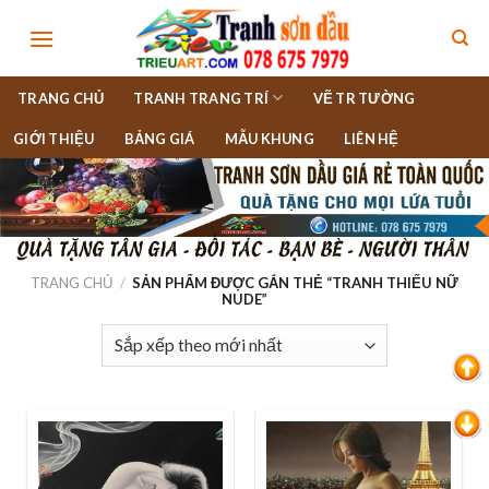
Skip
to
content
TRANG CHỦ
TRANH TRANG TRÍ
VẼ TR TƯỜNG
GIỚI THIỆU
BẢNG GIÁ
MẪU KHUNG
LIÊN HỆ
TRANG CHỦ
/
SẢN PHẨM ĐƯỢC GẮN THẺ “TRANH THIẾU NỮ
NUDE”