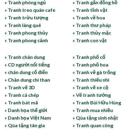
» Tranh phòng ngủ
» Tranh gắn đồng hồ
» Tranh treo quán cafe
» Tranh tĩnh vật
» Tranh trừu tượng
» Tranh vẽ hoa
» Tranh làng quê
» Tranh thư pháp
» Tranh phong thủy
» Tranh thủy mặc
» Tranh phong cảnh
» Tranh con vật
» Tranh chân dung
» Tranh phố cổ
» CD người nổi tiếng
» Tranh phố hoa
» chân dung cổ điển
» Tranh vẽ gà trống
» Chân dung chì than
» Tranh thiếu nhi
» Tranh vẽ 3D
» Tranh vẽ xe cộ
» Tranh cá chép
» Vẽ tranh tường
» Tranh bát mã
» Tranh Bùi Hữu Hùng
» Danh họa thế giới
» Tranh mua nhiều
» Danh họa Việt Nam
» Qùa tặng sinh nhật
» Qùa tặng tân gia
» Tranh quan công