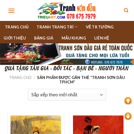
Skip
to
content
TRANG CHỦ
TRANH TRANG TRÍ
VẼ TR TƯỜNG
GIỚI THIỆU
BẢNG GIÁ
MẪU KHUNG
LIÊN HỆ
TRANG CHỦ
/
SẢN PHẨM ĐƯỢC GẮN THẺ “TRANH SƠN DẦU
TPHCM”