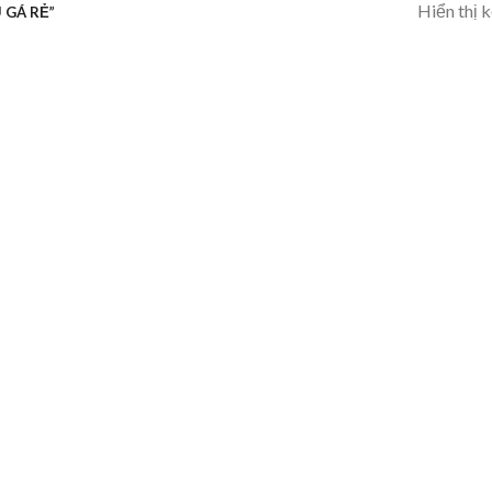
Hiển thị 
 GÁ RẺ”