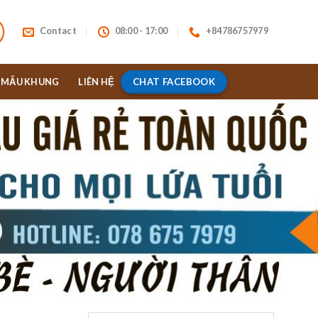
Contact
08:00 - 17:00
+84786757979
CHAT FACEBOOK
MẪU KHUNG
LIÊN HỆ