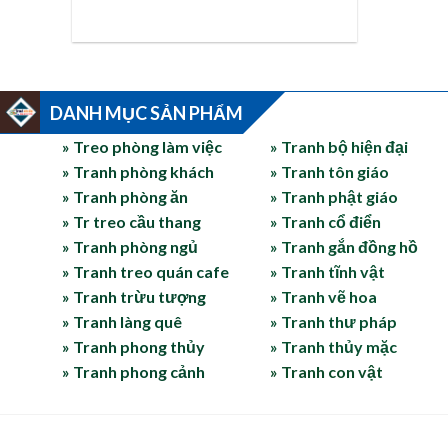
DANH MỤC SẢN PHẨM
» Treo phòng làm việc
» Tranh bộ hiện đại
» Tranh phòng khách
» Tranh tôn giáo
» Tranh phòng ăn
» Tranh phật giáo
» Tr treo cầu thang
» Tranh cổ điển
» Tranh phòng ngủ
» Tranh gắn đồng hồ
» Tranh treo quán cafe
» Tranh tĩnh vật
» Tranh trừu tượng
» Tranh vẽ hoa
» Tranh làng quê
» Tranh thư pháp
» Tranh phong thủy
» Tranh thủy mặc
» Tranh phong cảnh
» Tranh con vật