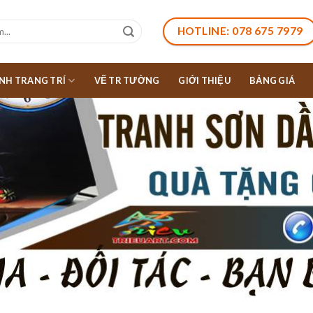
HOTLINE: 078 675 7979
NH TRANG TRÍ
VẼ TR TƯỜNG
GIỚI THIỆU
BẢNG GIÁ