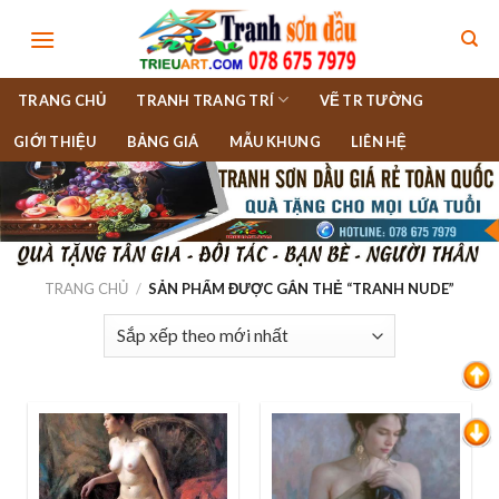
Skip
to
content
TRANG CHỦ
TRANH TRANG TRÍ
VẼ TR TƯỜNG
GIỚI THIỆU
BẢNG GIÁ
MẪU KHUNG
LIÊN HỆ
TRANG CHỦ
/
SẢN PHẨM ĐƯỢC GẮN THẺ “TRANH NUDE”