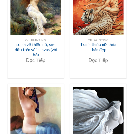
OIL PAINTING
OIL PAINTING
tranh vẽ thiếu nữ, sơn
Tranh thiếu nữ khỏa
dầu trên vải canvas (vải
thân đẹp
bố)
Đọc Tiếp
Đọc Tiếp