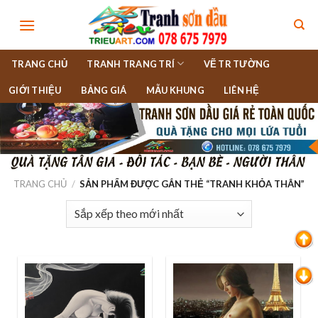
Skip
to
content
TRANG CHỦ
TRANH TRANG TRÍ
VẼ TR TƯỜNG
GIỚI THIỆU
BẢNG GIÁ
MẪU KHUNG
LIÊN HỆ
TRANG CHỦ
/
SẢN PHẨM ĐƯỢC GẮN THẺ “TRANH KHỎA THÂN”