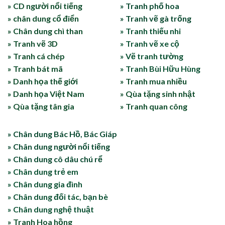
» CD người nổi tiếng
» Tranh phố hoa
» chân dung cổ điển
» Tranh vẽ gà trống
» Chân dung chì than
» Tranh thiếu nhi
» Tranh vẽ 3D
» Tranh vẽ xe cộ
» Tranh cá chép
» Vẽ tranh tường
» Tranh bát mã
» Tranh Bùi Hữu Hùng
» Danh họa thế giới
» Tranh mua nhiều
» Danh họa Việt Nam
» Qùa tặng sinh nhật
» Qùa tặng tân gia
» Tranh quan công
» Chân dung Bác Hồ, Bác Giáp
» Chân dung người nổi tiếng
» Chân dung cô dâu chú rể
» Chân dung trẻ em
» Chân dung gia đình
» Chân dung đối tác, bạn bè
» Chân dung nghệ thuật
» Tranh Hoa hồng