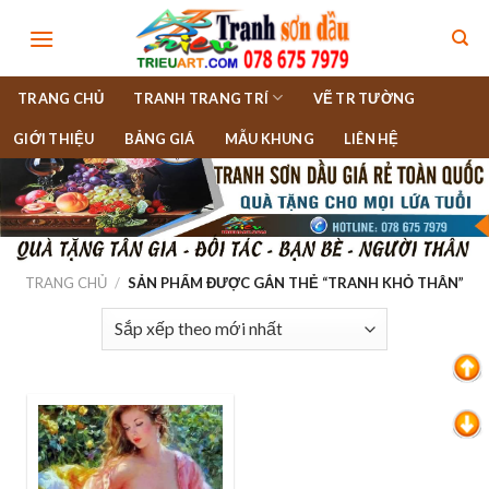
Skip
to
content
TRANG CHỦ
TRANH TRANG TRÍ
VẼ TR TƯỜNG
GIỚI THIỆU
BẢNG GIÁ
MẪU KHUNG
LIÊN HỆ
TRANG CHỦ
/
SẢN PHẨM ĐƯỢC GẮN THẺ “TRANH KHỎ THÂN”