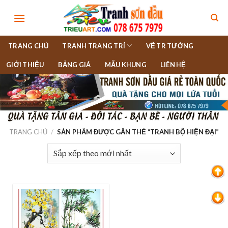
Skip
to
content
TRANG CHỦ
TRANH TRANG TRÍ
VẼ TR TƯỜNG
GIỚI THIỆU
BẢNG GIÁ
MẪU KHUNG
LIÊN HỆ
TRANG CHỦ
/
SẢN PHẨM ĐƯỢC GẮN THẺ “TRANH BỘ HIỆN ĐẠI”