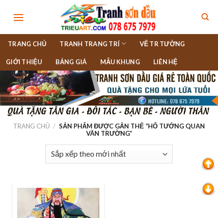
Skip
to
content
TRANG CHỦ
TRANH TRANG TRÍ
VẼ TR TƯỜNG
GIỚI THIỆU
BẢNG GIÁ
MẪU KHUNG
LIÊN HỆ
TRANG CHỦ
/
SẢN PHẨM ĐƯỢC GẮN THẺ “HỔ TƯỚNG QUAN
VÂN TRƯỜNG”