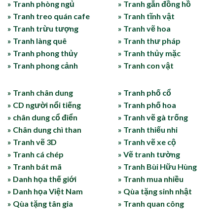
» Tranh phòng ngủ
» Tranh gắn đồng hồ
» Tranh treo quán cafe
» Tranh tĩnh vật
» Tranh trừu tượng
» Tranh vẽ hoa
» Tranh làng quê
» Tranh thư pháp
» Tranh phong thủy
» Tranh thủy mặc
» Tranh phong cảnh
» Tranh con vật
» Tranh chân dung
» Tranh phố cổ
» CD người nổi tiếng
» Tranh phố hoa
» chân dung cổ điển
» Tranh vẽ gà trống
» Chân dung chì than
» Tranh thiếu nhi
» Tranh vẽ 3D
» Tranh vẽ xe cộ
» Tranh cá chép
» Vẽ tranh tường
» Tranh bát mã
» Tranh Bùi Hữu Hùng
» Danh họa thế giới
» Tranh mua nhiều
» Danh họa Việt Nam
» Qùa tặng sinh nhật
» Qùa tặng tân gia
» Tranh quan công