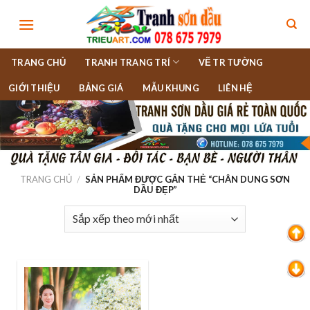
Skip
to
content
TRANG CHỦ
TRANH TRANG TRÍ
VẼ TR TƯỜNG
GIỚI THIỆU
BẢNG GIÁ
MẪU KHUNG
LIÊN HỆ
TRANG CHỦ
/
SẢN PHẨM ĐƯỢC GẮN THẺ “CHÂN DUNG SƠN
DẦU ĐẸP”