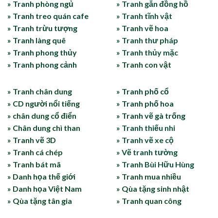
» Tranh phòng ngủ
» Tranh gắn đồng hồ
» Tranh treo quán cafe
» Tranh tĩnh vật
» Tranh trừu tượng
» Tranh vẽ hoa
» Tranh làng quê
» Tranh thư pháp
» Tranh phong thủy
» Tranh thủy mặc
» Tranh phong cảnh
» Tranh con vật
» Tranh chân dung
» Tranh phố cổ
» CD người nổi tiếng
» Tranh phố hoa
» chân dung cổ điển
» Tranh vẽ gà trống
» Chân dung chì than
» Tranh thiếu nhi
» Tranh vẽ 3D
» Tranh vẽ xe cộ
» Tranh cá chép
» Vẽ tranh tường
» Tranh bát mã
» Tranh Bùi Hữu Hùng
» Danh họa thế giới
» Tranh mua nhiều
» Danh họa Việt Nam
» Qùa tặng sinh nhật
» Qùa tặng tân gia
» Tranh quan công